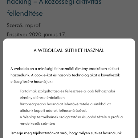
hacking – A közösségi aktivitás
fellendítése
Szerző:
mprof
Frissítve:
2020. június 17.
2018 végére már bizonyára mindenki tisztában
A WEBOLDAL SÜTIKET HASZNÁL
van vele, hogy a közösségi média elengedhetetlen
eszközkészlet egy online marketinges
A weboldalon a minőségi felhasználói élmény érdekében sütiket
arzenáljában. Ha képes vagy stabil jelenlétet
használunk. A cookie-kat és hasonló technológiákat a következők
fenntartani a különböző platformokon (Facebook,
elősegítésére használjuk:
Instagram, stb.), akkor sokkal több esélyed lesz
Tartalmak szolgáltatása és fejlesztése a jobb felhasználói
élmény elérése érdekében
arra, hogy aktivitásra késztesd követőidet (amire a
Biztonságosabb használat lehetővé tétele a sütikből az
közösségi algoritmusok miatt manapság nagyobb
általunk kapott adatok felhasználásával.
szükség van, mint valaha).
A Weblap termékeinek szolgáltatása és jobbá tétele a profillal
rendelkezők számára
Ismerje meg tájékoztatónkat arról, hogy milyen sütiket használunk,