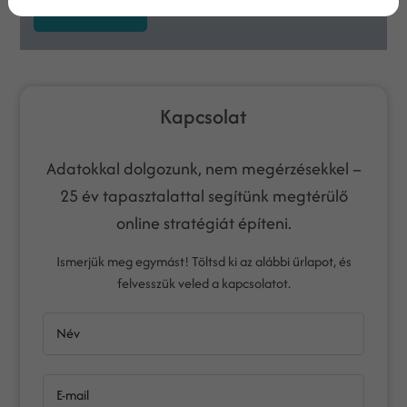
Feliratkozás
Kapcsolat
Adatokkal dolgozunk, nem megérzésekkel –
25 év tapasztalattal segítünk megtérülő
online stratégiát építeni.
Ismerjük meg egymást! Töltsd ki az alábbi űrlapot, és
felvesszük veled a kapcsolatot.
Név
E-mail