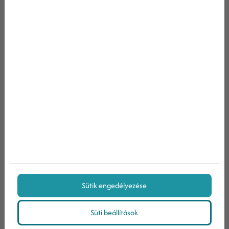
Iratkozzon fel hírlevelünkre!
Nem vagyok robot!
Az
adatvédelmi tájékoztatóban
foglaltakat
megismertem
Hozzájárulok, hogy a Weboldal határozatlan ideig
ajánlatait, híreit tartalmazó elektronikus hírlevelet
küldjön az általam megadott e-mail címre, a megadott
Sütik engedélyezése
személyes adatokat a jövőben marketingkommunikációs
céljaira felhasználja.
Süti beállítások