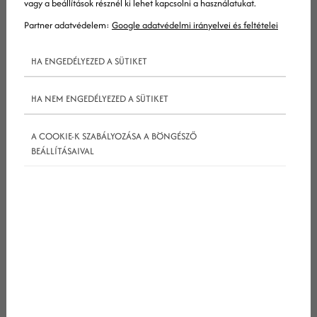
vagy a beállítások résznél ki lehet kapcsolni a használatukat.
Partner adatvédelem:
Google adatvédelmi irányelvei és feltételei
HA ENGEDÉLYEZED A SÜTIKET
HA NEM ENGEDÉLYEZED A SÜTIKET
A COOKIE-K SZABÁLYOZÁSA A BÖNGÉSZŐ
BEÁLLÍTÁSAIVAL
Egyszerre több közösségi fiókot kezelni (akár egy
platformon, akár többön) azonban rettenetesen
időigényes feladat – az emberek rendszeresen új
tartalmakra vágynak, és emellett persze elvárják
azt is, hogy minél hamarabb választ kapjanak
kérdéseikre, megjegyzéseikre. Nem egy cég