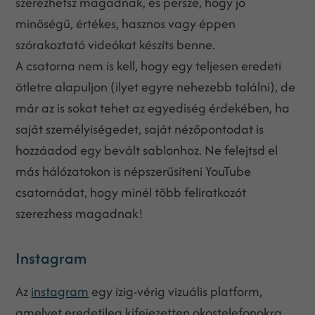
szerezhetsz magadnak, és persze, hogy jó
minőségű, értékes, hasznos vagy éppen
szórakoztató videókat készíts benne.
A csatorna nem is kell, hogy egy teljesen eredeti
ötletre alapuljon (ilyet egyre nehezebb találni), de
már az is sokat tehet az egyediség érdekében, ha
saját személyiségedet, saját nézőpontodat is
hozzáadod egy bevált sablonhoz. Ne felejtsd el
más hálózatokon is népszerűsíteni YouTube
csatornádat, hogy minél több feliratkozót
szerezhess magadnak!
Instagram
Az
instagram
egy ízig-vérig vizuális platform,
amelyet eredetileg kifejezetten okostelefonokra