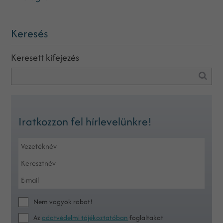
Keresés
Keresett kifejezés
Iratkozzon fel hírlevelünkre!
Nem vagyok robot!
Az
adatvédelmi tájékoztatóban
foglaltakat