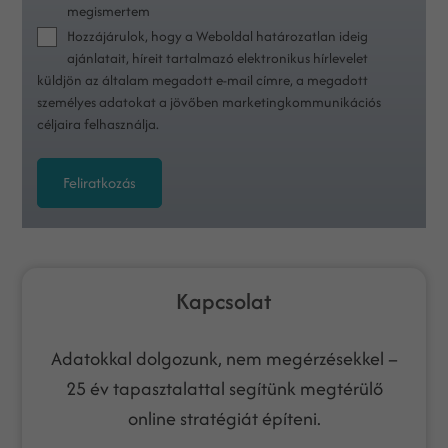
megismertem
Hozzájárulok, hogy a Weboldal határozatlan ideig
ajánlatait, híreit tartalmazó elektronikus hírlevelet
küldjön az általam megadott e-mail címre, a megadott
személyes adatokat a jövőben marketingkommunikációs
céljaira felhasználja.
Feliratkozás
Kapcsolat
Adatokkal dolgozunk, nem megérzésekkel –
25 év tapasztalattal segítünk megtérülő
online stratégiát építeni.