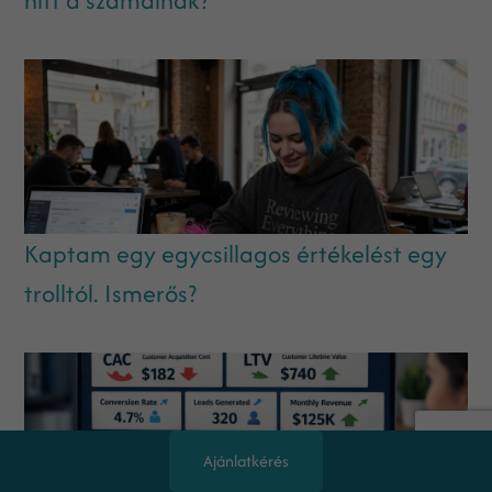
Kaptam egy egycsillagos értékelést egy
trolltól. Ismerős?
Ajánlatkérés