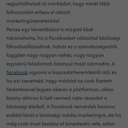
regisztrálhatod rá márkádat, hogy minél több
felhasználót érhess el célzott
marketingüzeneteiddel.
Persze egy követőbázist is magad közé
toborozhatsz, ha a Facebookot választod közösségi
főhadiszállásodnak, habár ez a személyiségedtől
függően vagy nagyon nehéz, vagy nagyon
egyszerű feladatnak bizonyul majd számodra. A
facebook
ugyanis a kapcsolatteremtésről szól, és
ha azt szeretnéd, hogy márkád ne csak fizetett
hirdetéseivel legyen sikeres a platformon, akkor
bizony aktívan ki kell venned rajta részedet a
közösségi életből. A Facebook temérdek hasznos
eszközt kínál a közösségi média marketingre, de ha
még csak most kezdesz el ismerkedni vele, akkor