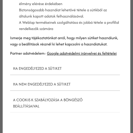
élmény elérése érdekében
Biztonságosabb használat lehetővé tétele a sütikből az
általunk kapott adatok felhasználásával.
A Weblap termékeinek szolgáltatása és jobbá tétele a profillal
rendelkezők számára
Ismerje meg tájékoztatónkat arról, hogy milyen sütiket használunk,
vagy a beállítások résznél ki lehet kapcsolni a használatukat.
Partner adatvédelem:
Google adatvédelmi irányelvei és feltételei
HA ENGEDÉLYEZED A SÜTIKET
HA NEM ENGEDÉLYEZED A SÜTIKET
Általános tippek a közösségi média
A COOKIE-K SZABÁLYOZÁSA A BÖNGÉSZŐ
BEÁLLÍTÁSAIVAL
kezeléséhez
Kezdjük mindjárt a legelején. Ha már elolvastál két