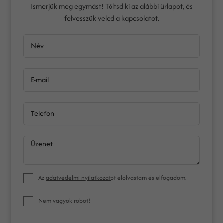
Ismerjük meg egymást! Töltsd ki az alábbi űrlapot, és
felvesszük veled a kapcsolatot.
Név
E-mail
Telefon
Üzenet
Az
adatvédelmi nyilatkozat
ot elolvastam és elfogadom.
Nem vagyok robot!