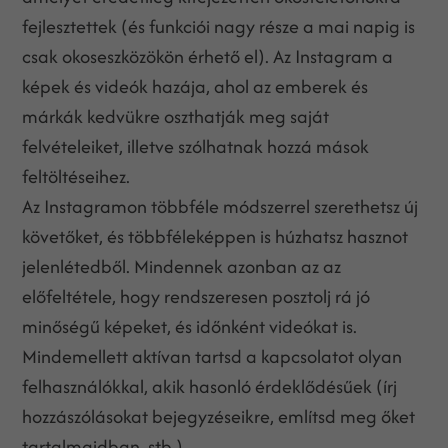
fejlesztettek (és funkciói nagy része a mai napig is
csak okoseszközökön érhető el). Az Instagram a
képek és videók hazája, ahol az emberek és
márkák kedvükre oszthatják meg saját
felvételeiket, illetve szólhatnak hozzá mások
feltöltéseihez.
Az Instagramon többféle módszerrel szerethetsz új
követőket, és többféleképpen is húzhatsz hasznot
jelenlétedből. Mindennek azonban az az
előfeltétele, hogy rendszeresen posztolj rá jó
minőségű képeket, és időnként videókat is.
Mindemellett aktívan tartsd a kapcsolatot olyan
felhasználókkal, akik hasonló érdeklődésűek (írj
hozzászólásokat bejegyzéseikre, említsd meg őket
tartalmaidban, stb.)