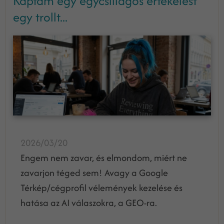
Kaptam egy egycsillagos értékelést
egy trollt...
2026/03/20
Engem nem zavar, és elmondom, miért ne
zavarjon téged sem! Avagy a Google
Térkép/cégprofil vélemények kezelése és
hatása az AI válaszokra, a GEO-ra.