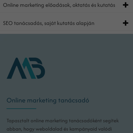
Online marketing előadások, oktatás és kutatás
SEO tanácsadás, saját kutatás alapján
Online marketing tanácsadó
Tapasztalt online marketing tanácsadóként segítek
abban, hogy weboldalad és kampányaid valódi