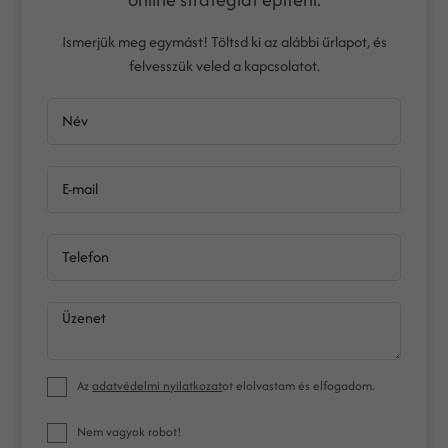
Ismerjük meg egymást! Töltsd ki az alábbi űrlapot, és
felvesszük veled a kapcsolatot.
Név
E-mail
Telefon
Üzenet
Az
adatvédelmi nyilatkozat
ot elolvastam és elfogadom.
Nem vagyok robot!