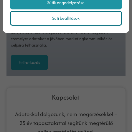
Sütik engedélyezése
Az
adatvédelmi tájékoztatóban
foglaltakat
megismertem
Süti beállítások
Hozzájárulok, hogy a Weboldal határozatlan ideig
ajánlatait, híreit tartalmazó elektronikus hírlevelet
küldjön az általam megadott e-mail címre, a megadott
személyes adatokat a jövőben marketingkommunikációs
céljaira felhasználja.
Feliratkozás
Kapcsolat
Adatokkal dolgozunk, nem megérzésekkel –
25 év tapasztalattal segítünk megtérülő
online stratégiát építeni.