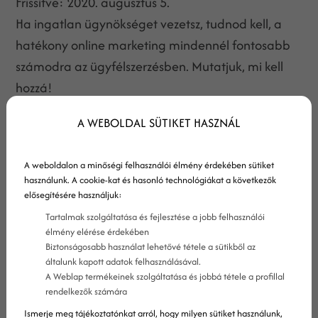
Frissítve:
2020. augusztus 5.
Ha ingatlan ügynökséget vezetsz, tudnod kell, a
hatékony online marketing mindennél fontosabb
számodra az ügyfélszerzésben. Mutatjuk, mi kell
hozzá!
A WEBOLDAL SÜTIKET HASZNÁL
A weboldalon a minőségi felhasználói élmény érdekében sütiket
használunk. A cookie-kat és hasonló technológiákat a következők
elősegítésére használjuk:
Tartalmak szolgáltatása és fejlesztése a jobb felhasználói
élmény elérése érdekében
Biztonságosabb használat lehetővé tétele a sütikből az
általunk kapott adatok felhasználásával.
A Weblap termékeinek szolgáltatása és jobbá tétele a profillal
rendelkezők számára
Ismerje meg tájékoztatónkat arról, hogy milyen sütiket használunk,