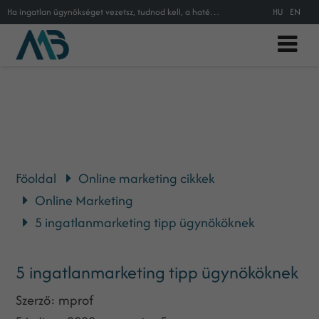
Ha ingatlan ügynökséget vezetsz, tudnod kell, a hatékony online marketing mindennél fontosabb számodra az ügyfélszerzésben. Muta
HU
EN
Főoldal
Online marketing cikkek
Online Marketing
5 ingatlanmarketing tipp ügynököknek
5 ingatlanmarketing tipp ügynököknek
Szerző:
mprof