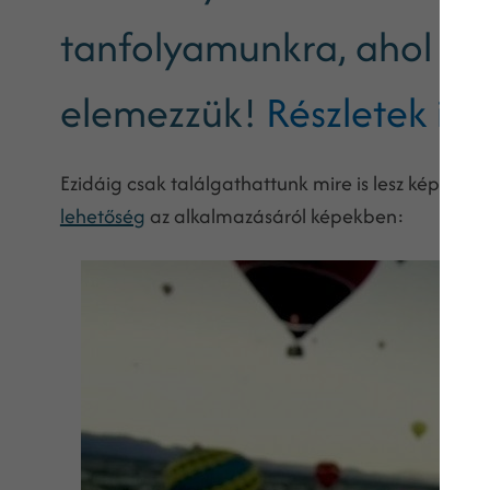
tanfolyamunkra, ahol mi
elemezzük!
Részletek ide
Ezidáig csak találgathattunk mire is lesz képes eg
lehetőség
az alkalmazásáról képekben: