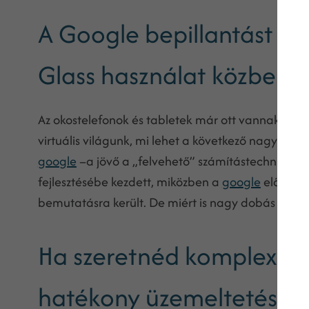
A Google bepillantást en
Glass használat közben
Az okostelefonok és tabletek már ott vannak a mi
virtuális világunk, mi lehet a következő nagy dob
google
–a jövő a „felvehető” számítástechnikai es
fejlesztésébe kezdett, miközben a
google
előbbre 
bemutatásra került. De miért is nagy dobás egy il
Ha szeretnéd komplexen l
hatékony üzemeltetéséhe