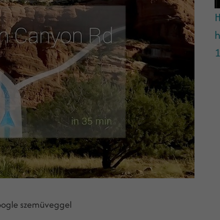
H
h
1
oogle szemüveggel