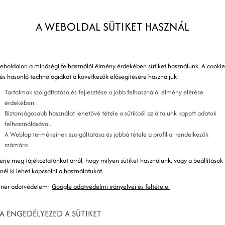
K
ent a Google Glass azaz a Google Androidos
A WEBOLDAL SÜTIKET HASZNÁL
iségi jogokat sért, korlátlan hatalomhoz juttatja a
ényelmes és hatékony eszköz a mindennapokban,
nül tudunk videókat, képeket rögzíteni, ezeket akár
eboldalon a minőségi felhasználói élmény érdekében sütiket használunk. A cookie
 Egy beszélgetés közben rá tudunk keresni a
 és hasonló technológiákat a következők elősegítésére használjuk:
e, felhasználva a beszélgetés közben, hatalmas
Tartalmak szolgáltatása és fejlesztése a jobb felhasználói élmény elérése
 egy Google Android reklám, amelyben a srác
érdekében
Biztonságosabb használat lehetővé tétele a sütikből az általunk kapott adatok
etés közben rákeresve a felmerülő témákra. Így
felhasználásával.
elligens és tájékozott lehetsz a Világhálóval a
A Weblap termékeinek szolgáltatása és jobbá tétele a profillal rendelkezők
számára
hát akár élő ember is segíthet neked. Nos, nézzük
zemüveg.
erje meg tájékoztatónkat arról, hogy milyen sütiket használunk, vagy a beállítások
znél ki lehet kapcsolni a használatukat.
tner adatvédelem:
Google adatvédelmi irányelvei és feltételei
A ENGEDÉLYEZED A SÜTIKET