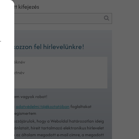
eresett kifejezés
-
Iratkozzon fel hírlevelünkre!
Nem vagyok robot!
Az
adatvédelmi tájékoztatóban
foglaltakat
megismertem
Hozzájárulok, hogy a Weboldal határozatlan ideig
ajánlatait, híreit tartalmazó elektronikus hírlevelet
küldjön az általam megadott e-mail címre, a megadott