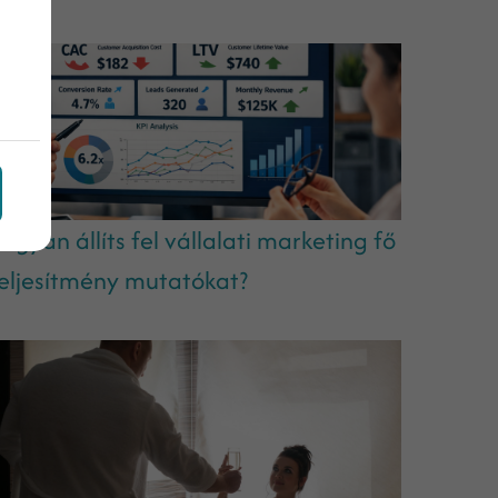
ogyan állíts fel vállalati marketing fő
eljesítmény mutatókat?