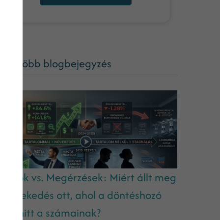
ég több blogbejegyzés
datok vs. Megérzések: Miért állt meg
 növekedés ott, ahol a döntéshozó
em hitt a számainak?