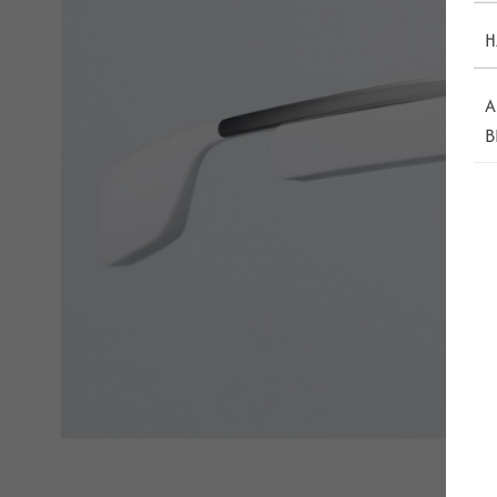
H
A
B