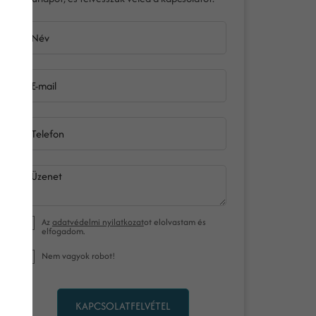
Név
E-mail
Telefon
Üzenet
Az
adatvédelmi nyilatkozat
ot elolvastam és
elfogadom.
Nem vagyok robot!
KAPCSOLATFELVÉTEL