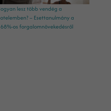
ogyan lesz több vendég a
otelemben? – Esettanulmány a
68%-os forgalomnövekedésről