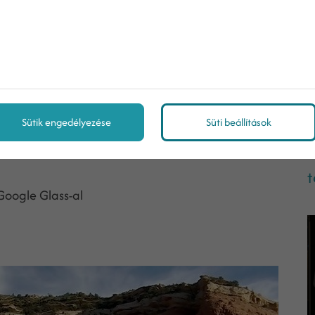
Sütik engedélyezése
Süti beállítások
H
t
Google Glass-al