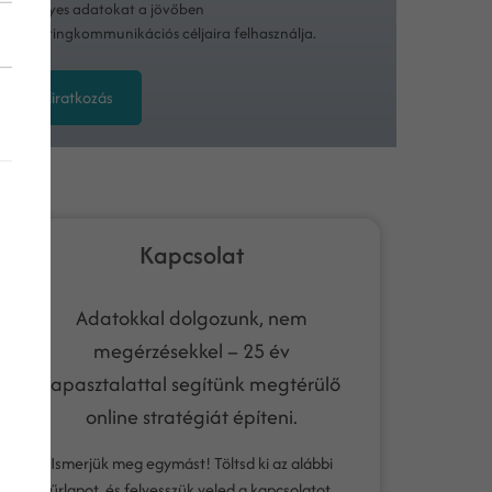
személyes adatokat a jövőben
marketingkommunikációs céljaira felhasználja.
Feliratkozás
Kapcsolat
Adatokkal dolgozunk, nem
megérzésekkel – 25 év
tapasztalattal segítünk megtérülő
online stratégiát építeni.
Ismerjük meg egymást! Töltsd ki az alábbi
űrlapot, és felvesszük veled a kapcsolatot.