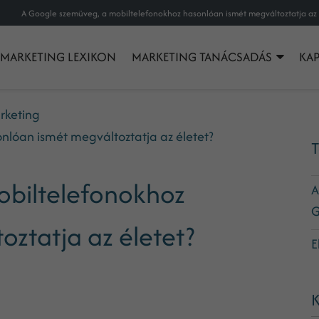
MARKETING LEXIKON
MARKETING TANÁCSADÁS
KA
rketing
nlóan ismét megváltoztatja az életet?
T
obiltelefonokhoz
A
G
ztatja az életet?
E
K