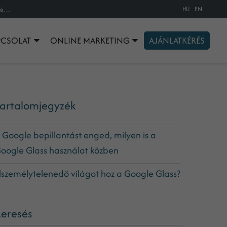
HU
EN
A Google szemüveg, a mobiltelefonokhoz hasonlóan ismét megváltoztatja az életet?
PCSOLAT
ONLINE MARKETING
AJÁNLATKÉRÉS
artalomjegyzék
 Google bepillantást enged, milyen is a
oogle Glass használat közben
lszemélytelenedő világot hoz a Google Glass?
eresés