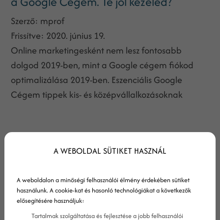
a Google Cégem. Te jól kezeled?
Szerző:
mprof
Frissítve:
2020. június 19.
Online marketingesként nem lesz fontosabb
dolgod 2019-ben, mint a Google cégem fiókod
optimalizálása 2019-ben. Eszenciális Google
Cégem tippek kis- és középvállalkozásoknak
A WEBOLDAL SÜTIKET HASZNÁL
A weboldalon a minőségi felhasználói élmény érdekében sütiket
használunk. A cookie-kat és hasonló technológiákat a következők
elősegítésére használjuk:
Tartalmak szolgáltatása és fejlesztése a jobb felhasználói