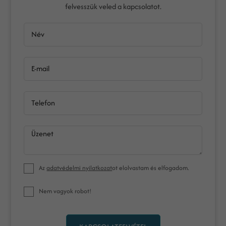
felvesszük veled a kapcsolatot.
Név
E-mail
Telefon
Üzenet
Az
adatvédelmi nyilatkozat
ot elolvastam és elfogadom.
Nem vagyok robot!