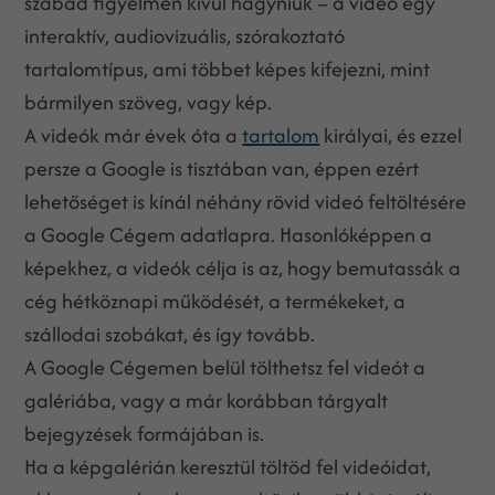
szabad figyelmen kívül hagyniuk – a videó egy
interaktív, audiovizuális, szórakoztató
tartalomtípus, ami többet képes kifejezni, mint
bármilyen szöveg, vagy kép.
A videók már évek óta a
tartalom
királyai, és ezzel
persze a Google is tisztában van, éppen ezért
lehetőséget is kínál néhány rövid videó feltöltésére
a Google Cégem adatlapra. Hasonlóképpen a
képekhez, a videók célja is az, hogy bemutassák a
cég hétköznapi működését, a termékeket, a
szállodai szobákat, és így tovább.
A Google Cégemen belül tölthetsz fel videót a
galériába, vagy a már korábban tárgyalt
bejegyzések formájában is.
Ha a képgalérián keresztül töltöd fel videóidat,