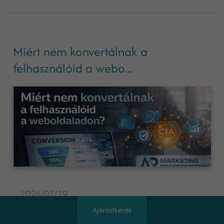
Miért nem konvertálnak a
felhasználóid a webo...
2026/02/19
A weboldal forgalma nem egyenlő az üzleti
Ajánlatkérés
eredménnyel. A látogatottság lehet magas, a