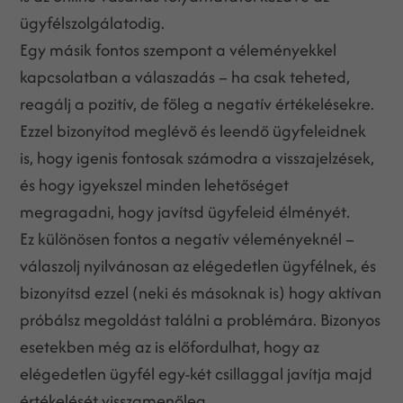
ügyfélszolgálatodig.
Egy másik fontos szempont a véleményekkel
kapcsolatban a válaszadás – ha csak teheted,
reagálj a pozitív, de főleg a negatív értékelésekre.
Ezzel bizonyítod meglévő és leendő ügyfeleidnek
is, hogy igenis fontosak számodra a visszajelzések,
és hogy igyekszel minden lehetőséget
megragadni, hogy javítsd ügyfeleid élményét.
Ez különösen fontos a negatív véleményeknél –
válaszolj nyilvánosan az elégedetlen ügyfélnek, és
bizonyítsd ezzel (neki és másoknak is) hogy aktívan
próbálsz megoldást találni a problémára. Bizonyos
esetekben még az is előfordulhat, hogy az
elégedetlen ügyfél egy-két csillaggal javítja majd
értékelését visszamenőleg.