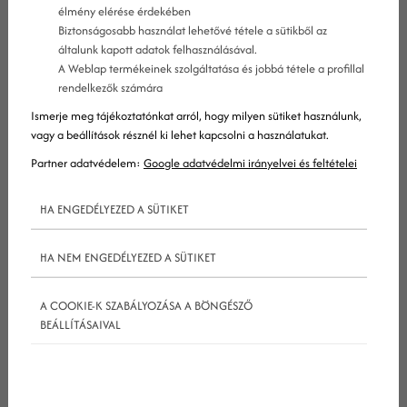
élmény elérése érdekében
Biztonságosabb használat lehetővé tétele a sütikből az
általunk kapott adatok felhasználásával.
A Weblap termékeinek szolgáltatása és jobbá tétele a profillal
rendelkezők számára
Ismerje meg tájékoztatónkat arról, hogy milyen sütiket használunk,
Először is: Mi az a Google Cégem?
vagy a beállítások résznél ki lehet kapcsolni a használatukat.
Partner adatvédelem:
Google adatvédelmi irányelvei és feltételei
Dióhéjban, a
google
Cégem a
google
ingyenes
HA ENGEDÉLYEZED A SÜTIKET
cégadatbázis-szolgáltatása, ami lehetőséget nyújt
a kisebb és nagyobb vállalkozásoknak az online
HA NEM ENGEDÉLYEZED A SÜTIKET
láthatóság fokozására
Bizonyára te is találkoztál már a keresőtalálati
A COOKIE-K SZABÁLYOZÁSA A BÖNGÉSZŐ
oldalak jobb oldalán megjelenő Tudáspanellel,
BEÁLLÍTÁSAIVAL
amiben kiemelt információk jelennek meg egy
keresett személyről, filmről, növényről, helyszínről,
cégről, vagy bármi másról. Ez a panel mobilos