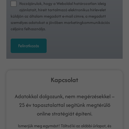
Hozzájárulok, hogy a Weboldal határozatlan ideig
ajánlatait, híreit tartalmazó elektronikus hírlevelet
küldjön az általam megadott e-mail címre, a megadott
személyes adatokat a jövőben marketingkommunikációs
céljaira felhasználja.
Feliratkozás
Kapcsolat
Adatokkal dolgozunk, nem megérzésekkel –
25 év tapasztalattal segítünk megtérülő
online stratégiát építeni.
Ismerjük meg egymást! Töltsd ki az alábbi űrlapot, és