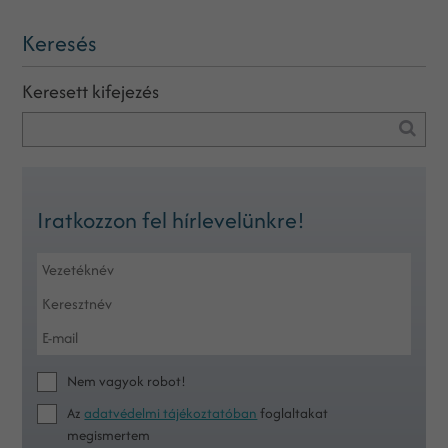
Keresés
Keresett kifejezés
Iratkozzon fel hírlevelünkre!
Nem vagyok robot!
Az
adatvédelmi tájékoztatóban
foglaltakat
megismertem