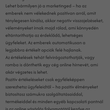
Lehet bármilyen jó a marketinged – ha az
emberek nem vélekednek pozitívan arról, amit
ténylegesen kínálsz, akkor negatív visszajelzéseket,
véleményeket írnak majd rólad, ami könnyedén
eltántoríthatja az érdeklődő, lehetséges
ügyfeleket. Az emberek automatikusan a
legjobbra értékelt opciók felé hajlanak.
Az értékelések tehát felvirágoztathatják, vagy
romba is dönthetik egy cég online hírnevét, ami
akár végzetes is lehet.
Pozitív értékeléseket csak egyféleképpen
szerezhetsz ügyfeleidtől – ha pozitív élményeket
biztosítasz számukra szolgáltatásaiddal,
termékeiddel és minden egyéb kapcsolati pontnál
is az online vásárlás folyamatától kezdve az