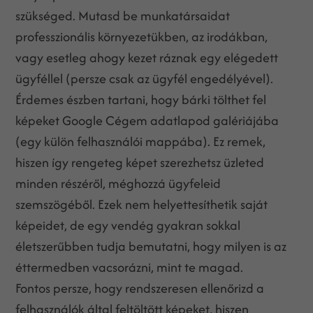
szükséged. Mutasd be munkatársaidat
professzionális környezetükben, az irodákban,
vagy esetleg ahogy kezet ráznak egy elégedett
ügyféllel (persze csak az ügyfél engedélyével).
Érdemes észben tartani, hogy bárki tölthet fel
képeket Google Cégem adatlapod galériájába
(egy külön felhasználói mappába). Ez remek,
hiszen így rengeteg képet szerezhetsz üzleted
minden részéről, méghozzá ügyfeleid
szemszögéből. Ezek nem helyettesíthetik saját
képeidet, de egy vendég gyakran sokkal
életszerűbben tudja bemutatni, hogy milyen is az
éttermedben vacsorázni, mint te magad.
Fontos persze, hogy rendszeresen ellenőrizd a
felhasználók által feltöltött képeket, hiszen