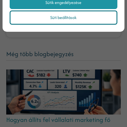
Nem vagyok robot!
Sütik engedélyezése
Süti beállítások
KAPCSOLATFELVÉTEL
Még több blogbejegyzés
Hogyan állíts fel vállalati marketing fő