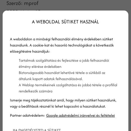
Szerző:
mprof
2022. június 15.
A Google Search Central Twitter fiókja 2022 május
A WEBOLDAL SÜTIKET HASZNÁL
25-én jelentette be az új általános core
algoritmusfrissítést. Mutatjuk, mit tudunk erről a
A weboldalon a minőségi felhasználói élmény érdekében sütiket
használunk. A cookie-kat és hasonló technológiákat a következők
frissítésről!
elősegítésére használjuk:
Tartalmak szolgáltatása és fejlesztése a jobb felhasználói
élmény elérése érdekében
Biztonságosabb használat lehetővé tétele a sütikből az
általunk kapott adatok felhasználásával.
A Weblap termékeinek szolgáltatása és jobbá tétele a profillal
rendelkezők számára
Ismerje meg tájékoztatónkat arról, hogy milyen sütiket használunk,
vagy a beállítások résznél ki lehet kapcsolni a használatukat.
Partner adatvédelem:
Google adatvédelmi irányelvei és feltételei
HA ENGEDÉLYEZED A SÜTIKET