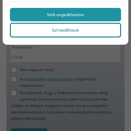
Sütik engedélyezése
Iratkozzon fel hírlevelünkre!
Süti beállítások
Nem vagyok robot!
Az
adatvédelmi tájékoztatóban
foglaltakat
megismertem
Hozzájárulok, hogy a Weboldal határozatlan ideig
ajánlatait, híreit tartalmazó elektronikus hírlevelet
küldjön az általam megadott e-mail címre, a megadott
személyes adatokat a jövőben marketingkommunikációs
céljaira felhasználja.