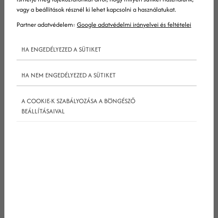
vagy a beállítások résznél ki lehet kapcsolni a használatukat.
Partner adatvédelem:
Google adatvédelmi irányelvei és feltételei
HA ENGEDÉLYEZED A SÜTIKET
HA NEM ENGEDÉLYEZED A SÜTIKET
Google algoritmus változás - 2018
A COOKIE-K SZABÁLYOZÁSA A BÖNGÉSZŐ
november
BEÁLLÍTÁSAIVAL
A feltételezett változtatás november 30-án, vagyis
november utolsó péntekén történt. Sokan ekkor
figyeltek fel éles eltérésekre a pozíciókban. Nem
egy, korábban jól rangsoroló oldal csúszott vissza
egy-két oldalnyit a találatok között, míg voltak
olyanok is, akik napi szinten vesztettek a