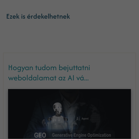
Ezek is érdekelhetnek
Hogyan tudom bejuttatni
weboldalamat az AI vá...