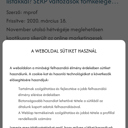
listákkal? SERP változások tömkelege…
Szerző:
mprof
Frissítve:
2020. március 18.
November utolsó hétvégéje meglehetősen
kaotikusra sikerült az online marketingesek
számára. Számos webhelytulajdonos és SEO
A WEBOLDAL SÜTIKET HASZNÁL
szakember számolt be drasztikus változásokról a
keresőtalálati oldalakon.
A weboldalon a minőségi felhasználói élmény érdekében sütiket
használunk. A cookie-kat és hasonló technológiákat a következők
elősegítésére használjuk:
Tartalmak szolgáltatása és fejlesztése a jobb felhasználói
élmény elérése érdekében
Biztonságosabb használat lehetővé tétele a sütikből az
általunk kapott adatok felhasználásával.
A Weblap termékeinek szolgáltatása és jobbá tétele a profillal
rendelkezők számára
Ismerje meg tájékoztatónkat arról, hogy milyen sütiket használunk,