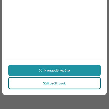
A kész videókat megoszthatod a közösségi médián
(
facebook
,
instagram
, stb.) és persze a YouTube-on
is. A megosztott videókat továbbá beágyazhatod
webhelyedre, illetve ki is küldheted a
hivatkozásaidat a hírleveledre feliratkozott
pácienseknek.
Sütik engedélyezése
Megosztás:
Süti beállítások