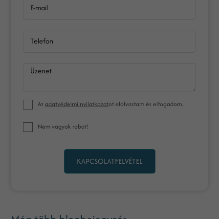
E-mail
Telefon
Üzenet
Az
adatvédelmi nyilatkozat
ot elolvastam és elfogadom.
Nem vagyok robot!
KAPCSOLATFELVÉTEL
Még több blogbejegyzés