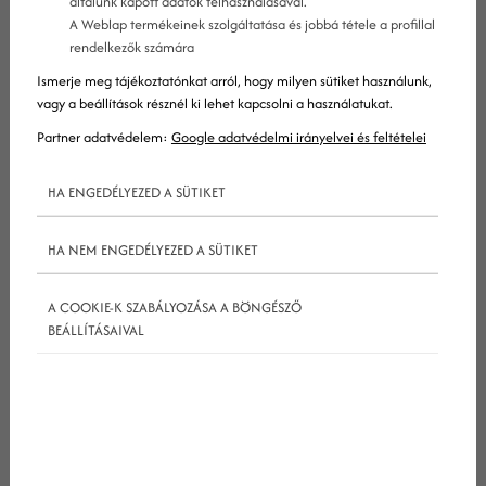
általunk kapott adatok felhasználásával.
A Weblap termékeinek szolgáltatása és jobbá tétele a profillal
rendelkezők számára
Ismerje meg tájékoztatónkat arról, hogy milyen sütiket használunk,
vagy a beállítások résznél ki lehet kapcsolni a használatukat.
Partner adatvédelem:
Google adatvédelmi irányelvei és feltételei
HA ENGEDÉLYEZED A SÜTIKET
HA NEM ENGEDÉLYEZED A SÜTIKET
A COOKIE-K SZABÁLYOZÁSA A BÖNGÉSZŐ
BEÁLLÍTÁSAIVAL
Miért érdemes fogászati
videómarketinggel foglalkoznod?