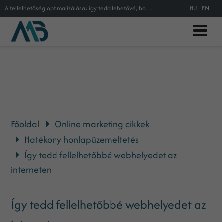
A fellelhetőség optimalizálása: így tedd lehetővé, hogy megtalálják weboldalad az interneten!
HU
EN
Főoldal
Online marketing cikkek
Hatékony honlapüzemeltetés
Így tedd fellelhetőbbé webhelyedet az
interneten
Így tedd fellelhetőbbé webhelyedet az