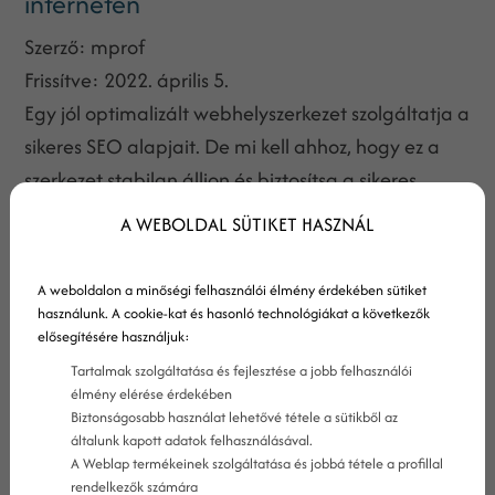
interneten
Szerző:
mprof
Frissítve:
2022. április 5.
Egy jól optimalizált webhelyszerkezet szolgáltatja a
sikeres SEO alapjait. De mi kell ahhoz, hogy ez a
szerkezet stabilan álljon és biztosítsa a sikeres
keresőoptimalizálást?
A WEBOLDAL SÜTIKET HASZNÁL
A weboldalon a minőségi felhasználói élmény érdekében sütiket
használunk. A cookie-kat és hasonló technológiákat a következők
elősegítésére használjuk:
Tartalmak szolgáltatása és fejlesztése a jobb felhasználói
élmény elérése érdekében
Biztonságosabb használat lehetővé tétele a sütikből az
általunk kapott adatok felhasználásával.
A Weblap termékeinek szolgáltatása és jobbá tétele a profillal
rendelkezők számára