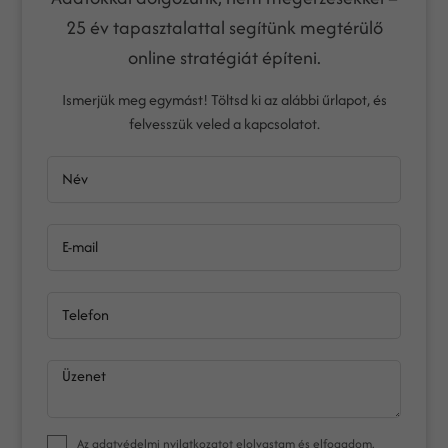
25 év tapasztalattal segítünk megtérülő
online stratégiát építeni.
Ismerjük meg egymást! Töltsd ki az alábbi űrlapot, és
felvesszük veled a kapcsolatot.
Név
E-mail
Telefon
Üzenet
Az
adatvédelmi nyilatkozat
ot elolvastam és elfogadom.