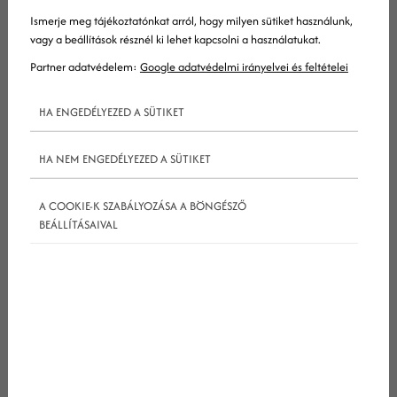
Ismerje meg tájékoztatónkat arról, hogy milyen sütiket használunk,
vagy a beállítások résznél ki lehet kapcsolni a használatukat.
Partner adatvédelem:
Google adatvédelmi irányelvei és feltételei
Akárcsak egy házat, úgy egy webhelyet
sem
szabad egy stabil szerkezet vagy váz nélkül
HA ENGEDÉLYEZED A SÜTIKET
felépíteni. Mi több, a váz állapota folyamatos
ellenőrzést igényel majd, hogy időben
HA NEM ENGEDÉLYEZED A SÜTIKET
felfedezhesd az esetleges szerkezeti problémákat.
A COOKIE-K SZABÁLYOZÁSA A BÖNGÉSZŐ
BEÁLLÍTÁSAIVAL
A webhely felépítésének optimalizálásával
megkönnyítheted a keresőmotorok számára, hogy
rátaláljanak tartalmaidra és indexeljék azokat. Egy
helyesen felállított webhelyszerkezet továbbá a
linkértéket is segít átadni az összekapcsolt oldalak
között, illetve megkönnyíti a navigációt a
látogatók számára. Az alábbiakban ehhez