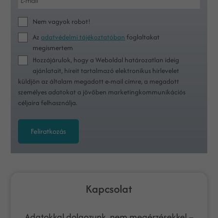
Nem vagyok robot!
Az
adatvédelmi tájékoztatóban
foglaltakat
megismertem
Hozzájárulok, hogy a Weboldal határozatlan ideig
ajánlatait, híreit tartalmazó elektronikus hírlevelet
küldjön az általam megadott e-mail címre, a megadott
személyes adatokat a jövőben marketingkommunikációs
céljaira felhasználja.
Feliratkozás
Kapcsolat
Adatokkal dolgozunk, nem megérzésekkel –