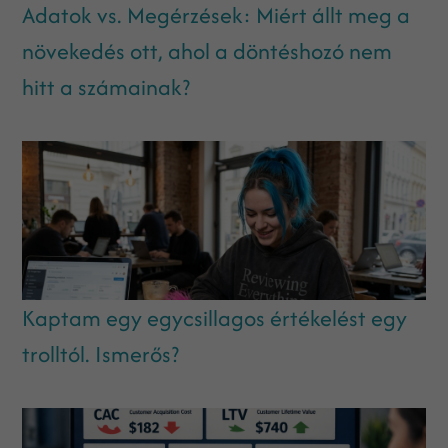
Adatok vs. Megérzések: Miért állt meg a
növekedés ott, ahol a döntéshozó nem
hitt a számainak?
Kaptam egy egycsillagos értékelést egy
trolltól. Ismerős?