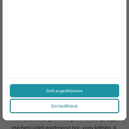
Hogyan állíts fel vállalati marketing
fő teljesítmény mutató...
Sütik engedélyezése
2026/02/25
Egy ügyvezető számára a marketing nem
Süti beállítások
kreatív játszótér. Nem kampányok sorozata.
Nem posztolási gyakoriság. A marketing vagy
mérhető üzleti eredményt hoz, vagy költség. A