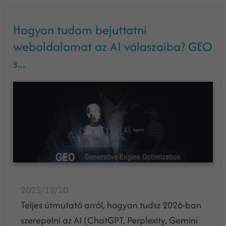
Hogyan tudom bejuttatni
weboldalamat az AI válaszaiba? GEO
s...
2025/12/20
Teljes útmutató arról, hogyan tudsz 2026-ban
szerepelni az AI (ChatGPT, Perplexity, Gemini