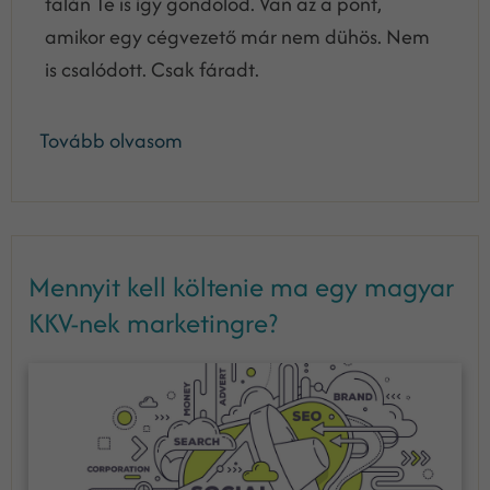
talán Te is így gondolod. Van az a pont,
amikor egy cégvezető már nem dühös. Nem
is csalódott. Csak fáradt.
Tovább olvasom
Mennyit kell költenie ma egy magyar
KKV-nek marketingre?