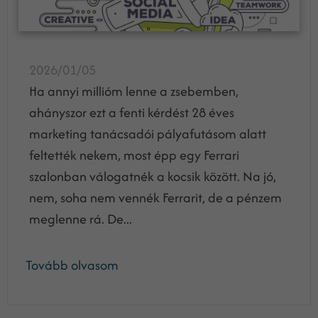
2026/01/05
Ha annyi millióm lenne a zsebemben,
ahányszor ezt a fenti kérdést 28 éves
marketing tanácsadói pályafutásom alatt
feltették nekem, most épp egy Ferrari
szalonban válogatnék a kocsik között. Na jó,
nem, soha nem vennék Ferrarit, de a pénzem
meglenne rá. De...
Tovább olvasom