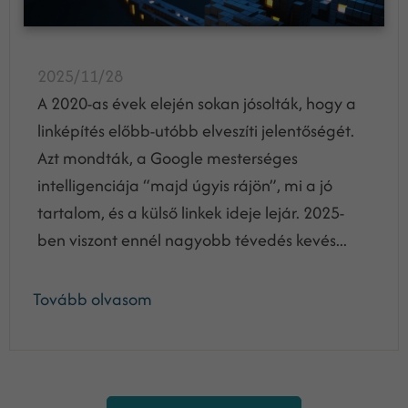
2025/11/28
A 2020-as évek elején sokan jósolták, hogy a
linképítés előbb-utóbb elveszíti jelentőségét.
Azt mondták, a Google mesterséges
intelligenciája “majd úgyis rájön”, mi a jó
tartalom, és a külső linkek ideje lejár. 2025-
ben viszont ennél nagyobb tévedés kevés...
Tovább olvasom