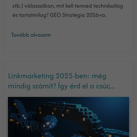
stb.) válaszaiban, mit kell tenned technikailag
és tartalmilag? GEO Stratégia 2026-ra.
Tovább olvasom
Linkmarketing 2025-ben: még
mindig számít? Így érd el a csúc...