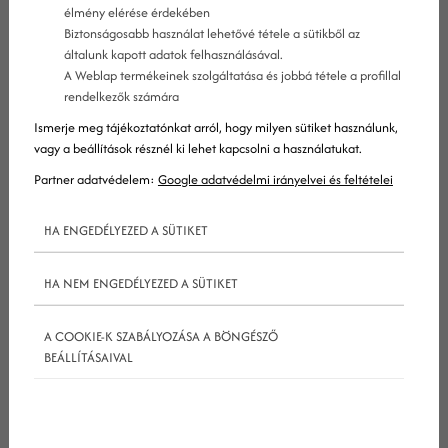
élmény elérése érdekében
Biztonságosabb használat lehetővé tétele a sütikből az
Mi az a BOFU tartalom?
általunk kapott adatok felhasználásával.
A Weblap termékeinek szolgáltatása és jobbá tétele a profillal
rendelkezők számára
Ismerje meg tájékoztatónkat arról, hogy milyen sütiket használunk,
A BOFU tartalom olyan tartalmakat ölel magába,
vagy a beállítások résznél ki lehet kapcsolni a használatukat.
amelyekkel a márkák a BOFU szakaszban járó
Partner adatvédelem:
Google adatvédelmi irányelvei és feltételei
lehetséges ügyfeleket igyekeznek konverzióra
ösztönözni.
Ezek nagyon célzott szándékú
HA ENGEDÉLYEZED A SÜTIKET
tartalmak, amelyek egyetlen célja, hogy rávegyék
HA NEM ENGEDÉLYEZED A SÜTIKET
a potenciális ügyfeleket az utolsó lépésre.
A COOKIE-K SZABÁLYOZÁSA A BÖNGÉSZŐ
A BOFU tartalmak ebben különböznek a
TOFU
BEÁLLÍTÁSAIVAL
(Top of the Funnel, tehát a „tölcsér teteje”)
tartalmaktól, hogy azok sokkal általánosabb
célzásúak, és céljuk az érdeklődők márka iránti