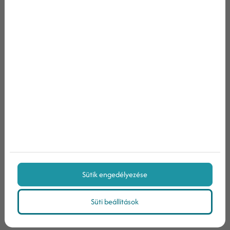
Megosztás:
Gyakori kérdések
Miben különbözik a 2025-ös SEO a
korábbi évektől?
Hogyan lehet jól rangsorolni a Google-
ben 2025-ben?
Sütik engedélyezése
Süti beállítások