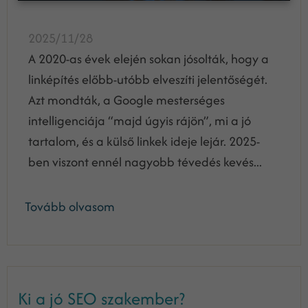
2025/11/28
A 2020-as évek elején sokan jósolták, hogy a
linképítés előbb-utóbb elveszíti jelentőségét.
Azt mondták, a Google mesterséges
intelligenciája “majd úgyis rájön”, mi a jó
tartalom, és a külső linkek ideje lejár. 2025-
ben viszont ennél nagyobb tévedés kevés...
Tovább olvasom
Ki a jó SEO szakember?