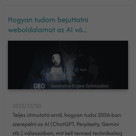
Hogyan tudom bejuttatni
weboldalamat az AI vá...
2025/12/20
Teljes útmutató arról, hogyan tudsz 2026-ban
szerepelni az AI (ChatGPT, Perplexity, Gemini
stb.) válaszaiban, mit kell tenned technikailag