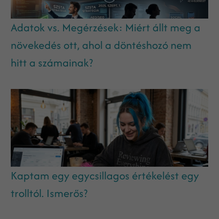
Adatok vs. Megérzések: Miért állt meg a
növekedés ott, ahol a döntéshozó nem
hitt a számainak?
Kaptam egy egycsillagos értékelést egy
trolltól. Ismerős?