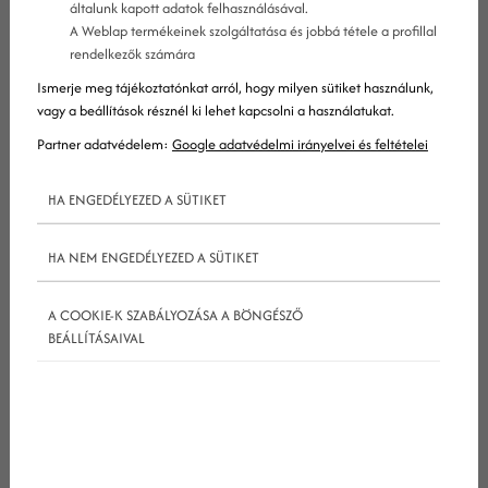
általunk kapott adatok felhasználásával.
A Weblap termékeinek szolgáltatása és jobbá tétele a profillal
rendelkezők számára
Ismerje meg tájékoztatónkat arról, hogy milyen sütiket használunk,
vagy a beállítások résznél ki lehet kapcsolni a használatukat.
Partner adatvédelem:
Google adatvédelmi irányelvei és feltételei
HA ENGEDÉLYEZED A SÜTIKET
Hogyan hat az AI és az LLM-alapú
HA NEM ENGEDÉLYEZED A SÜTIKET
keresés a SEO-ra?
A COOKIE-K SZABÁLYOZÁSA A BÖNGÉSZŐ
BEÁLLÍTÁSAIVAL
Az elmúlt évek egyik legnagyobb változása az AI-
alapú keresés térnyerése. A nagy nyelvi modellek
(LLM-ek), mint a ChatGPT, Gemini vagy Perplexity,