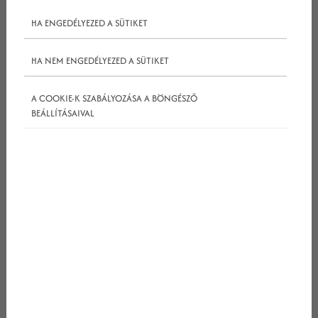
HA ENGEDÉLYEZED A SÜTIKET
HA NEM ENGEDÉLYEZED A SÜTIKET
A COOKIE-K SZABÁLYOZÁSA A BÖNGÉSZŐ
BEÁLLÍTÁSAIVAL
Nem csak a férfiak és a gyerekek, hanem a nők is
izgatottan várják ezt az eseményt. A amerikai
reklámpiac, marketingesek és a liga irányítóinak
sok évtizedes remek kapcsolata és kő kemény
munkája pedig létrehozott egy olyan gépezetet,