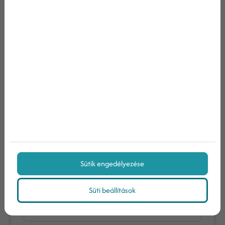
Kapcsolat
Adatokkal dolgozunk, nem megérzésekkel –
25 év tapasztalattal segítünk megtérülő
online stratégiát építeni.
Ismerjük meg egymást! Töltsd ki az alábbi űrlapot, és
felvesszük veled a kapcsolatot.
Név
Sütik engedélyezése
E-mail
Süti beállítások
Telefon