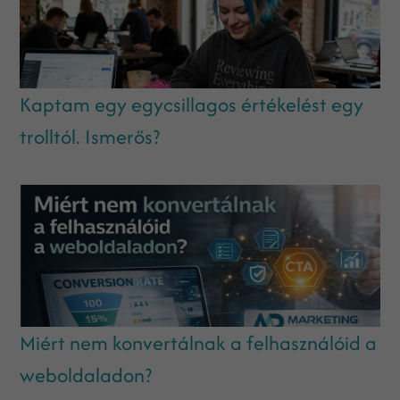
Kaptam egy egycsillagos értékelést egy
trolltól. Ismerős?
Miért nem konvertálnak a felhasználóid a
weboldaladon?