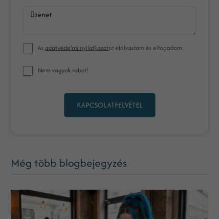
Üzenet
Az
adatvédelmi nyilatkozat
ot elolvastam és elfogadom.
Nem vagyok robot!
KAPCSOLATFELVÉTEL
Még több blogbejegyzés