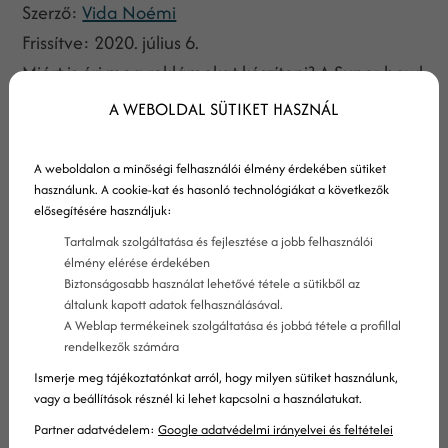
Szerző:
Vida Noémi
Frissítve:
2020. július 6.
Miért is éri meg reklámokat készíteni? A Super bowl
Amerika harmadik legnagyobb ünnepe a
A WEBOLDAL SÜTIKET HASZNÁL
karácsony és a hálaadás mellett. A tenger túli
kultúra és meccsnézési szokások gyökeresen
A weboldalon a minőségi felhasználói élmény érdekében sütiket
különböznek az európaitól.Itt a Bajnokok Ligája
használunk. A cookie-kat és hasonló technológiákat a következők
elősegítésére használjuk:
döntő kivételével két futballcsapat meccsét
Tartalmak szolgáltatása és fejlesztése a jobb felhasználói
leginkább csak a résztvevő csapatok szurkolói,
élmény elérése érdekében
szimpatizánsai nézik meg. Az NFL és a Super bowl
Biztonságosabb használat lehetővé tétele a sütikből az
általunk kapott adatok felhasználásával.
egész Amerikát megmozgatja.Évek óta hihetetlen
A Weblap termékeinek szolgáltatása és jobbá tétele a profillal
nézettségeket produkálnak ezek a meccsek. Az
rendelkezők számára
Egyesült Államok lakossága nagyjából 320 millió
Ismerje meg tájékoztatónkat arról, hogy milyen sütiket használunk,
vagy a beállítások résznél ki lehet kapcsolni a használatukat.
ember. Elképesztő adat, de igaz: minden évben
100 millióan néznek bele „A meccsbe”.
Partner adatvédelem:
Google adatvédelmi irányelvei és feltételei