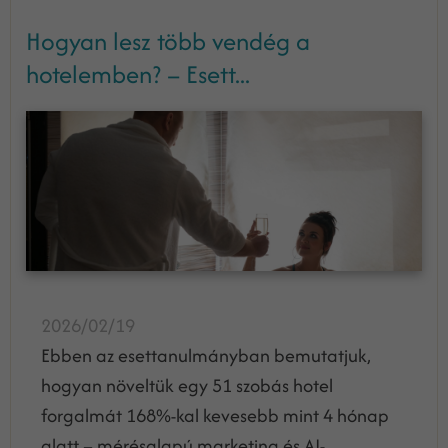
Hogyan lesz több vendég a
hotelemben? – Esett...
2026/02/19
Ebben az esettanulmányban bemutatjuk,
hogyan növeltük egy 51 szobás hotel
forgalmát 168%-kal kevesebb mint 4 hónap
alatt – mérésalapú marketing és AI-