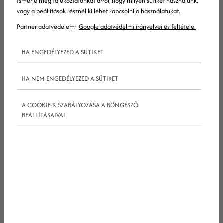
Ismerje meg tájékoztatónkat arról, hogy milyen sütiket használunk,
vagy a beállítások résznél ki lehet kapcsolni a használatukat.
Partner adatvédelem:
Google adatvédelmi irányelvei és feltételei
HA ENGEDÉLYEZED A SÜTIKET
HA NEM ENGEDÉLYEZED A SÜTIKET
Hogyan használhatjuk tehát a
Pinterestet marketingre?
A COOKIE-K SZABÁLYOZÁSA A BÖNGÉSZŐ
BEÁLLÍTÁSAIVAL
Az üzleti Pinterest fiók létehozása
Ez az útmutató feltételezi, hogy felhasználói szinten
más ismerjük a Pinterestet. Azonban a platform
másképpen működik, ha üzleti célokra szeretnénk
használni.