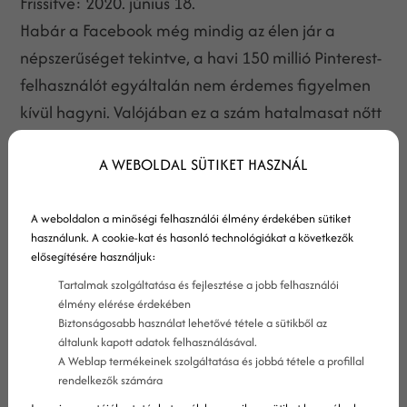
Frissítve:
2020. június 18.
Habár a Facebook még mindig az élen jár a
népszerűséget tekintve, a havi 150 millió Pinterest-
felhasználót egyáltalán nem érdemes figyelmen
kívül hagyni. Valójában ez a szám hatalmasat nőtt
2015 óta, ami azt jelenti, hogy a Pinteresten is
A WEBOLDAL SÜTIKET HASZNÁL
érdemes hosszú távon gondolkodni, ha marketing
stratégiánkban szeretnénk használni.
A weboldalon a minőségi felhasználói élmény érdekében sütiket
használunk. A cookie-kat és hasonló technológiákat a következők
elősegítésére használjuk:
Tartalmak szolgáltatása és fejlesztése a jobb felhasználói
élmény elérése érdekében
Biztonságosabb használat lehetővé tétele a sütikből az
általunk kapott adatok felhasználásával.
A Weblap termékeinek szolgáltatása és jobbá tétele a profillal
rendelkezők számára