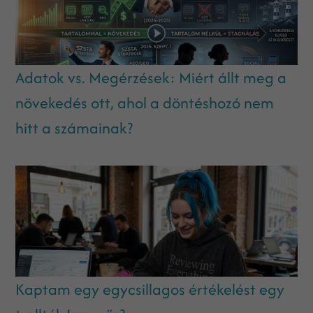
Adatok vs. Megérzések: Miért állt meg a
növekedés ott, ahol a döntéshozó nem
hitt a számainak?
Kaptam egy egycsillagos értékelést egy