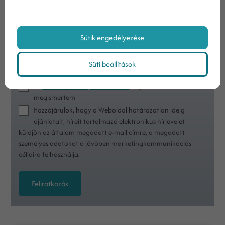
Sütik engedélyezése
Süti beállítások
Nem vagyok robot!
Az
adatvédelmi tájékoztatóban
foglaltakat
megismertem
Hozzájárulok, hogy a Weboldal határozatlan ideig
ajánlatait, híreit tartalmazó elektronikus hírlevelet
küldjön az általam megadott e-mail címre, a megadott
személyes adatokat a jövőben marketingkommunikációs
céljaira felhasználja.
Feliratkozás