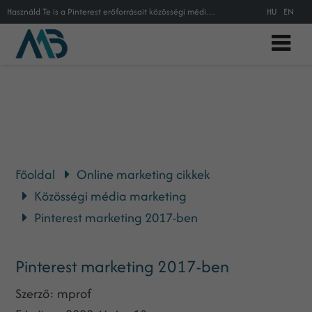
Használd Te is a Pinterest erőforrásait közösségi média marketing portfóliódban, konverziós céljaid megvalósításához! Leírás és
HU
EN
Főoldal
Online marketing cikkek
Közösségi média marketing
Pinterest marketing 2017-ben
Pinterest marketing 2017-ben
Szerző:
mprof