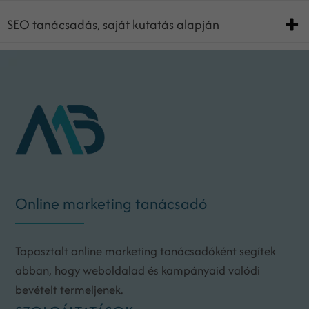
SEO tanácsadás, saját kutatás alapján
Online marketing tanácsadó
Tapasztalt online marketing tanácsadóként segítek
abban, hogy weboldalad és kampányaid valódi
bevételt termeljenek.