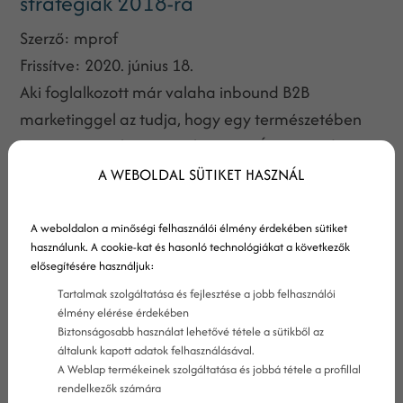
stratégiák 2018-ra
Szerző:
mprof
Frissítve:
2020. június 18.
Aki foglalkozott már valaha inbound B2B
marketinggel az tudja, hogy egy természetében
innovatív tevékenységről van szó. Így marad
mindig friss és újszerű – ez adja a sikerét. Persze a
A WEBOLDAL SÜTIKET HASZNÁL
különböző újítások nem maguktól lépnek életbe,
ezért ha egy marketinges sikeres B2B inbound
A weboldalon a minőségi felhasználói élmény érdekében sütiket
használunk. A cookie-kat és hasonló technológiákat a következők
marketinget szeretne folytatni, akkor lépést kell
elősegítésére használjuk:
tartania a legújabb technológiai fejlesztésekkel.
Tartalmak szolgáltatása és fejlesztése a jobb felhasználói
élmény elérése érdekében
Biztonságosabb használat lehetővé tétele a sütikből az
általunk kapott adatok felhasználásával.
A Weblap termékeinek szolgáltatása és jobbá tétele a profillal
rendelkezők számára