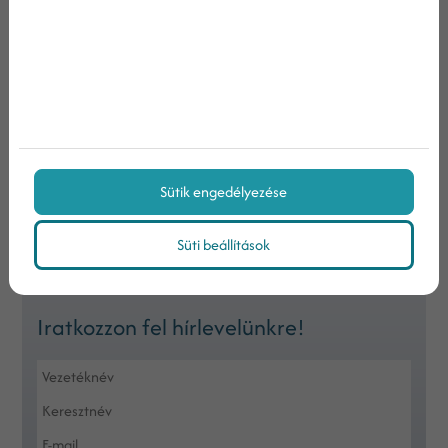
értékesítési tölcséren
Egy növekedésközpontú webdesign
Keresés
Sütik engedélyezése
Keresett kifejezés
Süti beállítások
Iratkozzon fel hírlevelünkre!