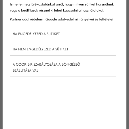
Ismerje meg tájékoztatónkat arról, hogy milyen sütiket használunk,
vagy a beállítások résznél ki lehet kapcsolni a használatukat.
Partner adatvédelem:
Google adatvédelmi irányelvei és feltételei
HA ENGEDÉLYEZED A SÜTIKET
HA NEM ENGEDÉLYEZED A SÜTIKET
Ilyesmiket mondani persze mindig könnyebb, mint
A COOKIE-K SZABÁLYOZÁSA A BÖNGÉSZŐ
kivitelezni. Most kiválogattunk néhány olyan
BEÁLLÍTÁSAIVAL
technológiai alapokra épülő stratégiát, amiket
2018-ban érdemes lesz közelebbről is
megvizsgálni. Hogy mire alapozzuk ezt a
feltételezést? Arra, hogy a felkapott digitális
trendek képesek hamar ipari szabványokká
alakulni – ezeknek pedig minden esélyük megvan
erre.