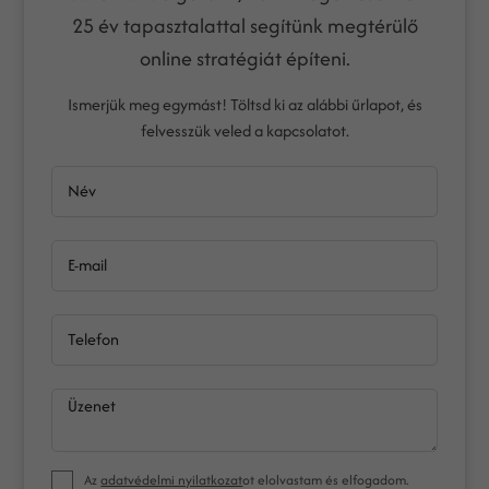
25 év tapasztalattal segítünk megtérülő
online stratégiát építeni.
Ismerjük meg egymást! Töltsd ki az alábbi űrlapot, és
felvesszük veled a kapcsolatot.
Név
E-mail
Telefon
Üzenet
Az
adatvédelmi nyilatkozat
ot elolvastam és elfogadom.