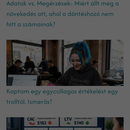
Adatok vs. Megérzések: Miért állt meg a
növekedés ott, ahol a döntéshozó nem
hitt a számainak?
Kaptam egy egycsillagos értékelést egy
trolltól. Ismerős?