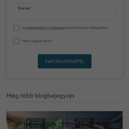
Üzenet
Az
adatvédelmi nyilatkozat
ot elolvastam és elfogadom.
Nem vagyok robot!
KAPCSOLATFELVÉTEL
Még több blogbejegyzés