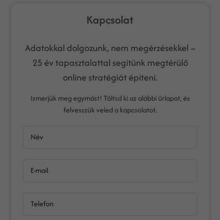
Kapcsolat
Adatokkal dolgozunk, nem megérzésekkel –
25 év tapasztalattal segítünk megtérülő
online stratégiát építeni.
Ismerjük meg egymást! Töltsd ki az alábbi űrlapot, és
felvesszük veled a kapcsolatot.
Név
E-mail
Telefon