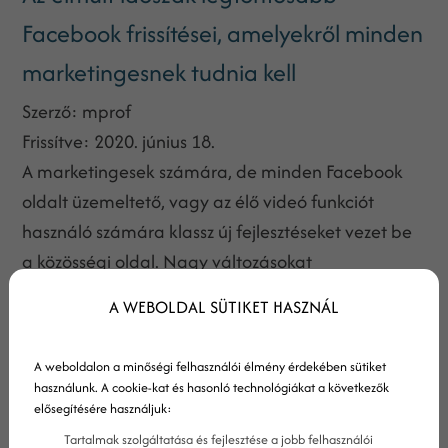
Facebook frissítései, amelyekről minden
marketingesnek tudnia kell
Szerző:
mprof
Frissítve:
2020. június 18.
A marketingesek számára, de minden Facebook
oldalt üzemeltető, vagy az élő videó funkciót
használó számára klassz új fejlesztéseket vezet be
a közösségi oldal. Nagy változásokat
tapasztalhatunk majd az az álhírek elleni harcban
A WEBOLDAL SÜTIKET HASZNÁL
is.
A weboldalon a minőségi felhasználói élmény érdekében sütiket
használunk. A cookie-kat és hasonló technológiákat a következők
elősegítésére használjuk:
Tartalmak szolgáltatása és fejlesztése a jobb felhasználói