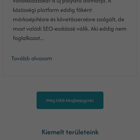
vállalkozásokat is új pályára állíthatja. A
közösségi platform eddig főként
márkaépítésre és követőszerzésre szolgált, de
most valódi SEO-eszközzé válik. Aki eddig nem
foglalkozot...
Tovább olvasom
Még több blogbejegyzés
Kiemelt területeink