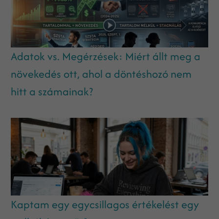
Adatok vs. Megérzések: Miért állt meg a
növekedés ott, ahol a döntéshozó nem
hitt a számainak?
Kaptam egy egycsillagos értékelést egy