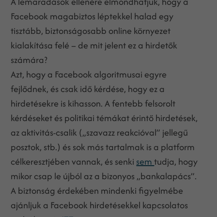
A lemaradások ellenére elmondhatjuk, hogy a
Facebook magabiztos léptekkel halad egy
tisztább, biztonságosabb online környezet
kialakítása felé – de mit jelent ez a hirdetők
számára?
Azt, hogy a Facebook algoritmusai egyre
fejlődnek, és csak idő kérdése, hogy ez a
hirdetésekre is kihasson. A fentebb felsorolt
kérdéseket és politikai témákat érintő hirdetések,
az aktivitás-csalik („szavazz reakcióval” jellegű
posztok, stb.) és sok más tartalmak is a platform
célkeresztjében vannak, és senki
sem
tudja, hogy
mikor csap le újból az a bizonyos „bankalapács”.
A biztonság érdekében mindenki figyelmébe
ajánljuk a Facebook hirdetésekkel kapcsolatos