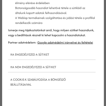
élmény elérése érdekében
Biztonságosabb használat lehetővé tétele a sütikből az
általunk kapott adatok felhasználásával.
A Weblap termékeinek szolgáltatása és jobbá tétele a profillal
rendelkezők számára
Ismerje meg tájékoztatónkat arról, hogy milyen sütiket használunk,
vagy a beállítások résznél ki lehet kapcsolni a használatukat.
Partner adatvédelem:
Google adatvédelmi irányelvei és feltételei
HA ENGEDÉLYEZED A SÜTIKET
A
facebook
idén is megtartotta az F8 néven futó
fejlesztői konferenciáját, ahol többek között az
HA NEM ENGEDÉLYEZED A SÜTIKET
elmúlt időszak legfontosabb frissítéseiről is
beszámoltak.
A COOKIE-K SZABÁLYOZÁSA A BÖNGÉSZŐ
BEÁLLÍTÁSAIVAL
Habár az újdonságok listája nem kifejezetten
hosszú, tele van olyan frissítésekkel, amelyek
különösen fontosak lehetnek a Facebookon is