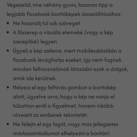
Végezetül, íme néhány gyors, hasznos tipp a
legjobb Facebook borítóképek összeállításához:
Ne használj túl sok szöveget
A főszerep a vizuális elemeké (vagy a kép
szereplőié) legyen
Ügyelj a kép széleire, mert mobileszközökön a
Facebook levághatja ezeket, így nem fognak
minden felhasználónak látszódni azok a dolgok,
amik ide kerülnek.
Helyezz el egy felhívás gombot a borítókép
alatt, ügyelve arra, hogy a kép ne vonja el
túlzottan erről a figyelmet, hanem inkább
rávezeti az emberek tekintetét.
Ne felejts el egy logót, vagy más jellegzetes
márkaszimbólumot elhelyezni a borítón!