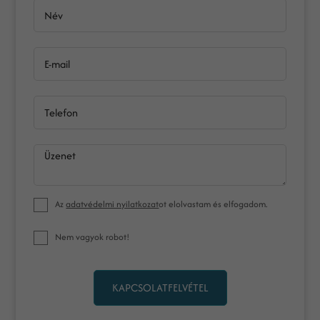
Név
E-mail
Telefon
Üzenet
Az
adatvédelmi nyilatkozat
ot elolvastam és elfogadom.
Nem vagyok robot!
KAPCSOLATFELVÉTEL