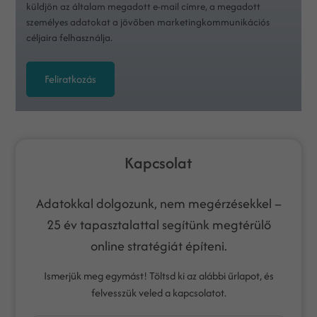
küldjön az általam megadott e-mail címre, a megadott
személyes adatokat a jövőben marketingkommunikációs
céljaira felhasználja.
Feliratkozás
Kapcsolat
Adatokkal dolgozunk, nem megérzésekkel –
25 év tapasztalattal segítünk megtérülő
online stratégiát építeni.
Ismerjük meg egymást! Töltsd ki az alábbi űrlapot, és
felvesszük veled a kapcsolatot.