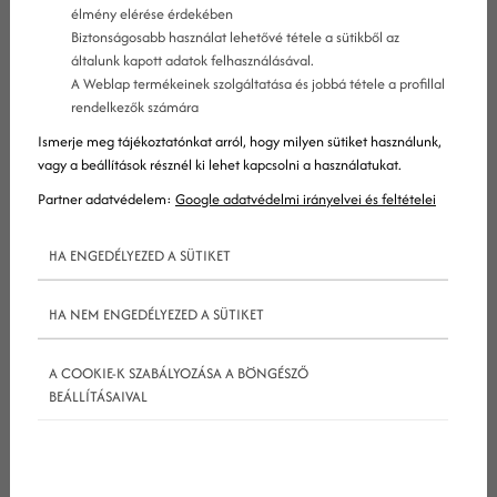
közösségi platformján. Persze ilyenkor beszélhetünk
élmény elérése érdekében
Biztonságosabb használat lehetővé tétele a sütikből az
a különböző adatok kitöltéséről és az oldalfunkciók
általunk kapott adatok felhasználásával.
kihasználásáról, de a legelső dolog, amit minden
A Weblap termékeinek szolgáltatása és jobbá tétele a profillal
felhasználó meglát egy márka
facebook
oldalára
rendelkezők számára
érkezve, az bizony a borítókép lesz.
Ismerje meg tájékoztatónkat arról, hogy milyen sütiket használunk,
vagy a beállítások résznél ki lehet kapcsolni a használatukat.
Partner adatvédelem:
Google adatvédelmi irányelvei és feltételei
A borítókép egy Facebook oldal legnagyobb
egybefüggő vizuális eleme, amely remek
HA ENGEDÉLYEZED A SÜTIKET
lehetőséget kínál arra, hogy bemutasd, milyen
értékeket képvisel márkád, és hogy mi a küldetése.
HA NEM ENGEDÉLYEZED A SÜTIKET
Szóval hogy készül egy igazán jó minőségű
A COOKIE-K SZABÁLYOZÁSA A BÖNGÉSZŐ
BEÁLLÍTÁSAIVAL
Facebook borítókép? Mik a megfelelő méretek, és
mire kell odafigyelni tartalmilag? A következőkben
ezekre és még több kérdésre adunk választ!