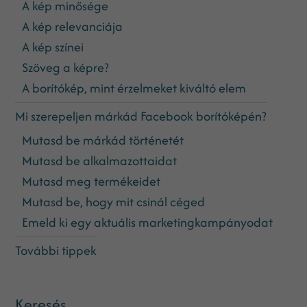
A kép minősége
A kép relevanciája
A kép színei
Szöveg a képre?
A borítókép, mint érzelmeket kiváltó elem
Mi szerepeljen márkád Facebook borítóképén?
Mutasd be márkád történetét
Mutasd be alkalmazottaidat
Mutasd meg termékeidet
Mutasd be, hogy mit csinál céged
Emeld ki egy aktuális marketingkampányodat
További tippek
Keresés