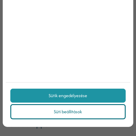
Emeld ki egy aktuális
marketingkampányodat
Jó eséllyel mindig találsz majd egy
marketingkampányt a cégen belül, amire
szeretnéd minél több ember figyelmét felhívni.
Facebook oldalad borítóképe tökéletes felület erre,
hiszen rengetegen találkozhatnak vele a világ
legnagyobb közösségi platformján. Ha a
kampányhoz
hashtag
is tartozik, ne felejtsd el azt is
feltüntetni!
Sütik engedélyezése
Süti beállítások
További tippek