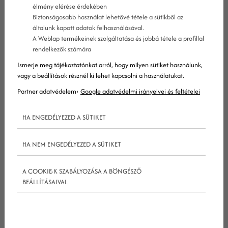
élmény elérése érdekében
kereskedelmet gyakran a kézzelfogható
Biztonságosabb használat lehetővé tétele a sütikből az
termékek online értékesítésére használják, de
általunk kapott adatok felhasználásával.
A Weblap termékeinek szolgáltatása és jobbá tétele a profillal
valójában minden kereskedelmi jellegű
rendelkezők számára
tranzakció beletartozik, ami az interneten
Ismerje meg tájékoztatónkat arról, hogy milyen sütiket használunk,
történik.
vagy a beállítások résznél ki lehet kapcsolni a használatukat.
Partner adatvédelem:
Google adatvédelmi irányelvei és feltételei
Az e-kereskedelmet nem szabad összetéveszteni az
HA ENGEDÉLYEZED A SÜTIKET
e-üzlettel (vagyis elektronikus üzlettel), ami az
HA NEM ENGEDÉLYEZED A SÜTIKET
interneten működő cégek működtetését, és az
ahhoz tartozó feladatok kezelését jelenti.
A COOKIE-K SZABÁLYOZÁSA A BÖNGÉSZŐ
BEÁLLÍTÁSAIVAL
Az e-kereskedelem rövid története