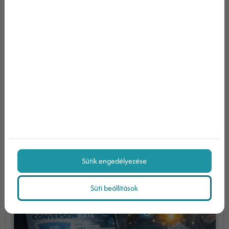
legtöbb cég nem azért költ feleslegesen
marketingre, mert rossz eszközöket haszná...
Tovább olvasom
Miért nem konvertálnak a
felhasználóid a weboldaladon?
Sütik engedélyezése
Süti beállítások