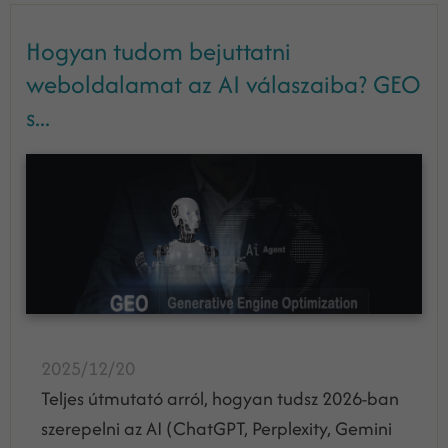
Hogyan tudom bejuttatni
weboldalamat az AI válaszaiba? GEO
s...
2025/12/20
Teljes útmutató arról, hogyan tudsz 2026-ban
szerepelni az AI (ChatGPT, Perplexity, Gemini