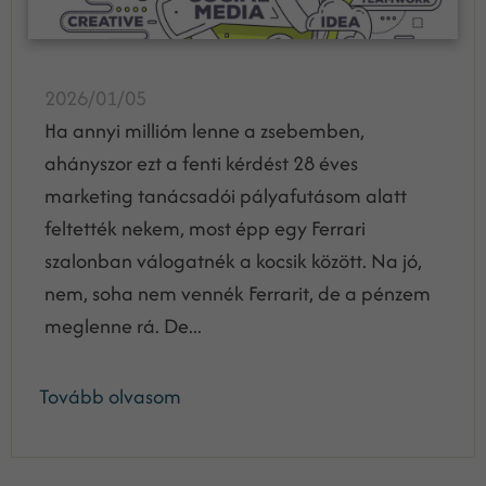
2026/01/05
Ha annyi millióm lenne a zsebemben,
ahányszor ezt a fenti kérdést 28 éves
marketing tanácsadói pályafutásom alatt
feltették nekem, most épp egy Ferrari
szalonban válogatnék a kocsik között. Na jó,
nem, soha nem vennék Ferrarit, de a pénzem
meglenne rá. De...
Tovább olvasom