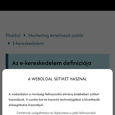
Főoldal
Marketing értelmező szótár
E-kereskedelem
Az e-kereskedelem definíciója
Az e-kereskedelem (vagyis elektronikus
A WEBOLDAL SÜTIKET HASZNÁL
kereskedelem, esetleg internetes
kereskedelem) az áruk és szolgáltatások
A weboldalon a minőségi felhasználói élmény érdekében sütiket
interneten történő értékesítését és vásárlását
használunk. A cookie-kat és hasonló technológiákat a következők
elősegítésére használjuk:
jelenti, illetve az e tranzakciókhoz szükséges
Tartalmak szolgáltatása és fejlesztése a jobb felhasználói
adatok és pénz online átutalását. Az e-