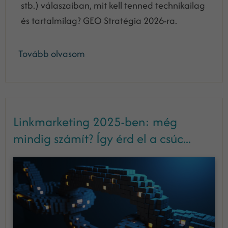
stb.) válaszaiban, mit kell tenned technikailag
és tartalmilag? GEO Stratégia 2026-ra.
Tovább olvasom
Linkmarketing 2025-ben: még
mindig számít? Így érd el a csúc...