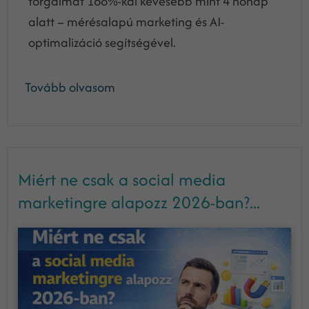
forgalmát 168%-kal kevesebb mint 4 hónap
alatt – mérésalapú marketing és AI-
optimalizáció segítségével.
Tovább olvasom
Miért ne csak a social media
marketingre alapozz 2026-ban?...