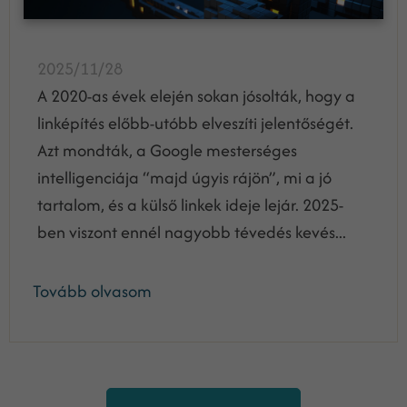
2025/11/28
A 2020-as évek elején sokan jósolták, hogy a
linképítés előbb-utóbb elveszíti jelentőségét.
Azt mondták, a Google mesterséges
intelligenciája “majd úgyis rájön”, mi a jó
tartalom, és a külső linkek ideje lejár. 2025-
ben viszont ennél nagyobb tévedés kevés...
Tovább olvasom