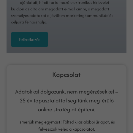
ajánlatait, híreit tartalmazó elektronikus hírlevelet
küldjön az általam megadott e-mail címre, a megadott
személyes adatokat a jövőben marketingkommunikációs
céljaira felhasználja.
Feliratkozás
Kapcsolat
Adatokkal dolgozunk, nem megérzésekkel –
25 év tapasztalattal segítünk megtérülő
online stratégiát építeni.
Ismerjük meg egymást! Töltsd ki az alábbi űrlapot, és
felvesszük veled a kapcsolatot.