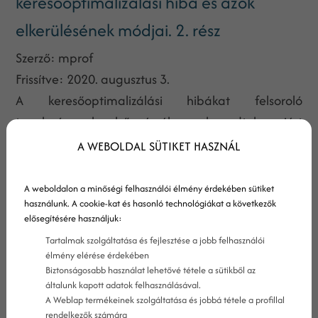
keresőoptimalizálási hiba és azok
elkerülésének módjai. 2. rész
Szerző:
mprof
Frissítve:
2020. augusztus 3.
A keresőoptimalizálási hibákat felsoroló
tanulmányunk első részében elmondtuk, miért
fontos a stratégia és a dokumentáltság. Beszéltünk
A WEBOLDAL SÜTIKET HASZNÁL
a SEO-t megelőző kulcsszó kutatásról és a
weboldal technikai optimalizációjáról
A weboldalon a minőségi felhasználói élmény érdekében sütiket
használunk. A cookie-kat és hasonló technológiákat a következők
keresőoptimalizálási szempontok alapján. Leírtuk,
elősegítésére használjuk:
hogyan érdemes ellenőrizni és tesztelni a SEO
Tartalmak szolgáltatása és fejlesztése a jobb felhasználói
folyamatokat.
élmény elérése érdekében
Biztonságosabb használat lehetővé tétele a sütikből az
általunk kapott adatok felhasználásával.
Beszéljünk most a linkmarketingben elkövetett
A Weblap termékeinek szolgáltatása és jobbá tétele a profillal
hatalmas hibákról, melyek akár kizáráshoz is
rendelkezők számára