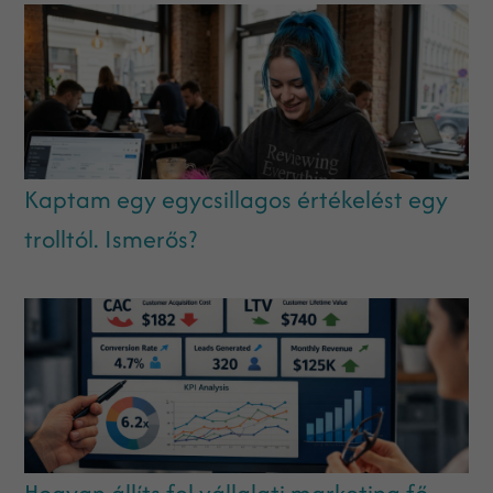
Kaptam egy egycsillagos értékelést egy
trolltól. Ismerős?
Hogyan állíts fel vállalati marketing fő