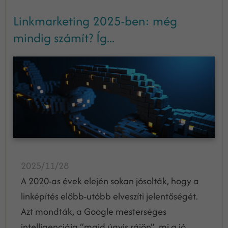
Linkmarketing 2025-ben: még
mindig számít? Íg...
2025/11/28
A 2020-as évek elején sokan jósolták, hogy a
linképítés előbb-utóbb elveszíti jelentőségét.
Azt mondták, a Google mesterséges
intelligenciája “majd úgyis rájön”, mi a jó