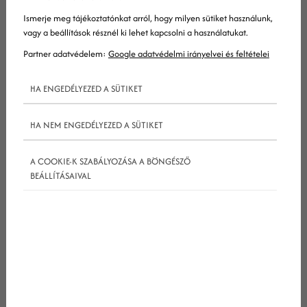
vezethetnek, nézzük át a mobil eszközökre történő
Ismerje meg tájékoztatónkat arról, hogy milyen sütiket használunk,
vagy a beállítások résznél ki lehet kapcsolni a használatukat.
optimalizálást, a nemzetközi porondon történő
Partner adatvédelem:
Google adatvédelmi irányelvei és feltételei
SEO-t. Előkerül ma a konkurencia elemzés
keresőoptimalizálási szempontból és a divatok
HA ENGEDÉLYEZED A SÜTIKET
kerülése. Sok sikert!
HA NEM ENGEDÉLYEZED A SÜTIKET
A COOKIE-K SZABÁLYOZÁSA A BÖNGÉSZŐ
BEÁLLÍTÁSAIVAL