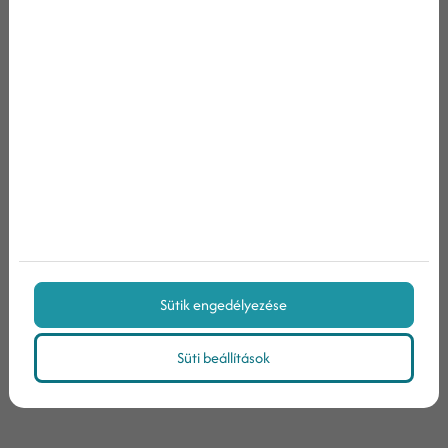
Keresőoptimalizálás hiba No. 6.: - Vigyázz, mennyi
linket szerzel egy időszak alatt!
Keresőoptimalizálás hiba No. 7.: – A multiplatform
optimalizálás lebecsülése –mobil eszközöké a jelen
Keresőoptimalizálás hiba No. 8.: – Nemzetközi
SEO
Keresőoptimalizálás hiba No. 9.: – Vedd
Sütik engedélyezése
figyelembe a konkurenciát
Keresőoptimalizálás hiba No. 10.: – Divatos SEO
Süti beállítások
módszerek figyelmen kívül hagyása