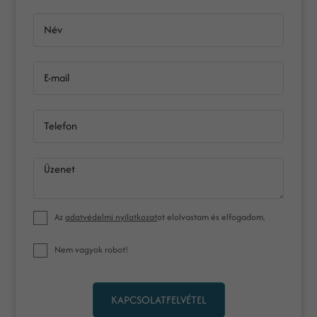
Név
E-mail
Telefon
Üzenet
Az
adatvédelmi nyilatkozat
ot elolvastam és elfogadom.
Nem vagyok robot!
KAPCSOLATFELVÉTEL