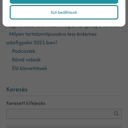
Fontosak lesznek a külső forrásból származó
Süti beállítások
értékek
Egyre több teret hódít meg a hangalapú keresés
Milyen tartalomtípusokra lesz érdemes
odafigyelni 2021-ben?
Podcastek
Rövid videók
Élő közvetítések
Keresés
Keresett kifejezés