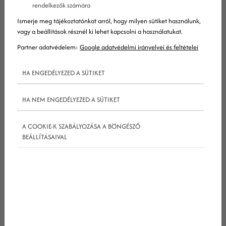
rendelkezők számára
Ismerje meg tájékoztatónkat arról, hogy milyen sütiket használunk,
vagy a beállítások résznél ki lehet kapcsolni a használatukat.
Partner adatvédelem:
Google adatvédelmi irányelvei és feltételei
HA ENGEDÉLYEZED A SÜTIKET
HA NEM ENGEDÉLYEZED A SÜTIKET
Fontos észben tartani azt is, hogy habár sok
marketinges tartalomkészítői feladatokat is ellát, a
A COOKIE-K SZABÁLYOZÁSA A BÖNGÉSZŐ
tartalomkészítő és a tartalommarketinges két
BEÁLLÍTÁSAIVAL
külön pozíciót képez. A tartalom elkészítése maga
a marketinganyag létrehozását jelenti – ez lehet
egy cikk, egy videó, egy plakát, vagy akár egy
közösségi médiás bejegyzés is. A
tartalommarketing
ezt gyakran magába foglalja,
csak épp egy átfogó, több szempontot is