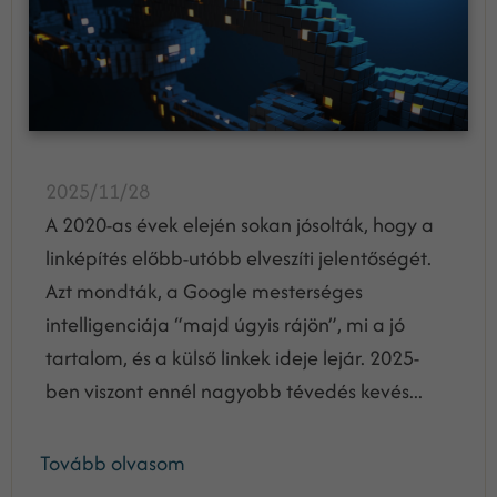
2025/11/28
A 2020-as évek elején sokan jósolták, hogy a
linképítés előbb-utóbb elveszíti jelentőségét.
Azt mondták, a Google mesterséges
intelligenciája “majd úgyis rájön”, mi a jó
tartalom, és a külső linkek ideje lejár. 2025-
ben viszont ennél nagyobb tévedés kevés...
Tovább olvasom