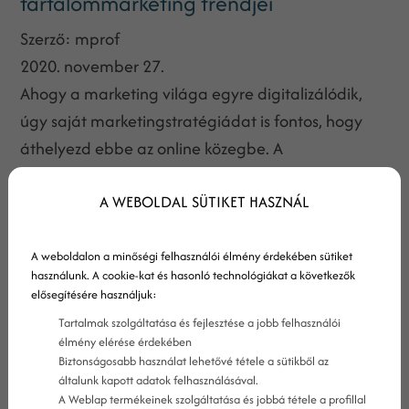
tartalommarketing trendjei
Szerző:
mprof
2020. november 27.
Ahogy a marketing világa egyre digitalizálódik,
úgy saját marketingstratégiádat is fontos, hogy
áthelyezd ebbe az online közegbe. A
tartalommarketing trendjei ráadásul
A WEBOLDAL SÜTIKET HASZNÁL
folyamatosan változnak, és ha szeretnél a
versenymezőny vezető tagja maradni (vagy
egyáltalán azzá válni), akkor neked is lépést kell
A weboldalon a minőségi felhasználói élmény érdekében sütiket
használunk. A cookie-kat és hasonló technológiákat a következők
tartanod ezekkel a változásokkal.
elősegítésére használjuk:
Tartalmak szolgáltatása és fejlesztése a jobb felhasználói
élmény elérése érdekében
Biztonságosabb használat lehetővé tétele a sütikből az
általunk kapott adatok felhasználásával.
A Weblap termékeinek szolgáltatása és jobbá tétele a profillal