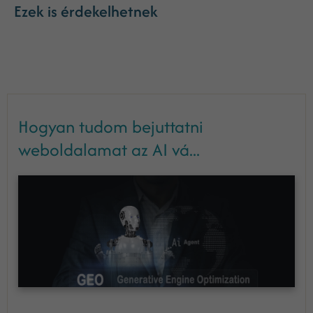
Ezek is érdekelhetnek
Hogyan tudom bejuttatni
weboldalamat az AI vá...