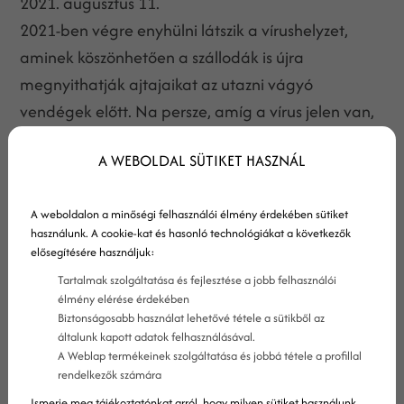
2021. augusztus 11.
2021-ben végre enyhülni látszik a vírushelyzet,
aminek köszönhetően a szállodák is újra
megnyithatják ajtajaikat az utazni vágyó
vendégek előtt. Na persze, amíg a vírus jelen van,
minden szállodalátogató meg szeretne győződni
A WEBOLDAL SÜTIKET HASZNÁL
róla, hogy biztonságos körülmények között töltheti
majd szabadidejét barátai, vagy családja
A weboldalon a minőségi felhasználói élmény érdekében sütiket
társaságában.
használunk. A cookie-kat és hasonló technológiákat a következők
elősegítésére használjuk:
Tartalmak szolgáltatása és fejlesztése a jobb felhasználói
élmény elérése érdekében
Biztonságosabb használat lehetővé tétele a sütikből az
általunk kapott adatok felhasználásával.
A Weblap termékeinek szolgáltatása és jobbá tétele a profillal
rendelkezők számára
Ismerje meg tájékoztatónkat arról, hogy milyen sütiket használunk,