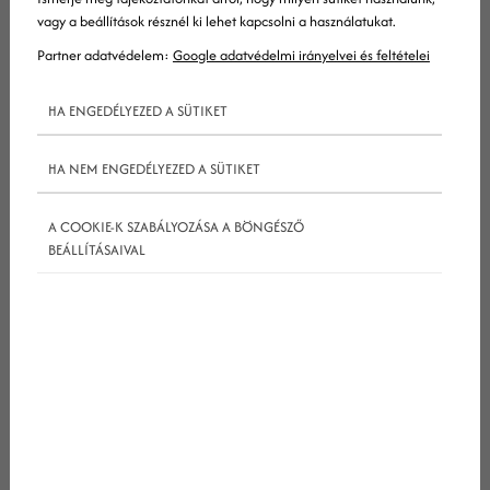
vagy a beállítások résznél ki lehet kapcsolni a használatukat.
Partner adatvédelem:
Google adatvédelmi irányelvei és feltételei
HA ENGEDÉLYEZED A SÜTIKET
HA NEM ENGEDÉLYEZED A SÜTIKET
Az alábbiakban ehhez válogattunk össze néhány
„újraindító” marketingtippet szállodáknak és
A COOKIE-K SZABÁLYOZÁSA A BÖNGÉSZŐ
üdülőknek egyaránt!
BEÁLLÍTÁSAIVAL
Amennyiben csak most kezdenél el foglalkozni
szállodád marketingjével, vedd fel velünk a
kapcsolatot
IDE kattintva
, és kezdjük meg a közös
munkát!
1. Hívd fel a figyelmet szállodád
tisztaságára