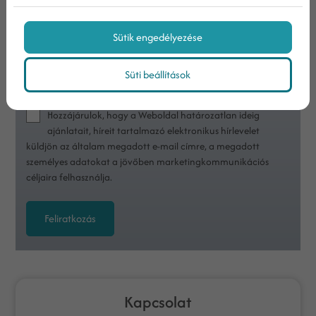
Sütik engedélyezése
Nem vagyok robot!
Süti beállítások
Az
adatvédelmi tájékoztatóban
foglaltakat
megismertem
Hozzájárulok, hogy a Weboldal határozatlan ideig
ajánlatait, híreit tartalmazó elektronikus hírlevelet
küldjön az általam megadott e-mail címre, a megadott
személyes adatokat a jövőben marketingkommunikációs
céljaira felhasználja.
Feliratkozás
Kapcsolat