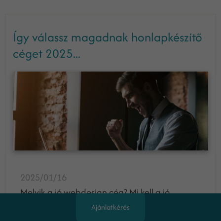
Így válassz magadnak honlapkészítő
céget 2025...
2025/01/16
Melyik a jó webdesign cég? Mi kell a jó
honlapkészítéshez? Segítünk kiválasztani a
Ajánlatkérés