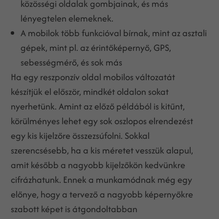
közösségi oldalak gombjainak, és más
lényegtelen elemeknek.
A mobilok több funkcióval bírnak, mint az asztali
gépek, mint pl. az érintőképernyő, GPS,
sebességmérő, és sok más
Ha egy reszponzív oldal mobilos változatát
készítjük el először, mindkét oldalon sokat
nyerhetünk. Amint az előző példából is kitűnt,
körülményes lehet egy sok oszlopos elrendezést
egy kis kijelzőre összezsúfolni. Sokkal
szerencsésebb, ha a kis méretet vesszük alapul,
amit később a nagyobb kijelzőkön kedvünkre
cifrázhatunk. Ennek a munkamódnak még egy
előnye, hogy a tervező a nagyobb képernyőkre
szabott képet is átgondoltabban