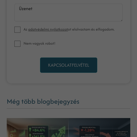
Üzenet
Az
adatvédelmi nyilatkozat
ot elolvastam és elfogadom.
Nem vagyok robot!
KAPCSOLATFELVÉTEL
Még több blogbejegyzés