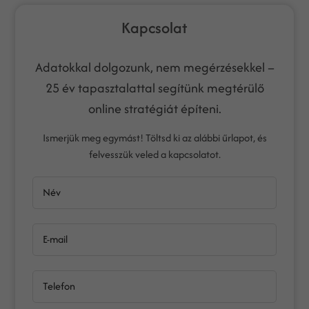
Kapcsolat
Adatokkal dolgozunk, nem megérzésekkel –
25 év tapasztalattal segítünk megtérülő
online stratégiát építeni.
Ismerjük meg egymást! Töltsd ki az alábbi űrlapot, és
felvesszük veled a kapcsolatot.
Név
E-mail
Telefon