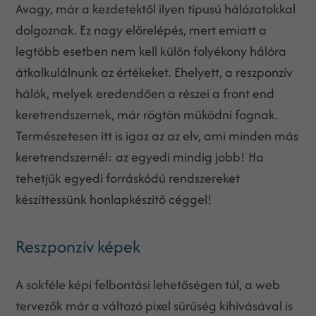
Avagy, már a kezdetektől ilyen típusú hálózatokkal
dolgoznak. Ez nagy előrelépés, mert emiatt a
legtöbb esetben nem kell külön folyékony hálóra
átkalkulálnunk az értékeket. Ehelyett, a reszponzív
hálók, melyek eredendően a részei a front end
keretrendszernek, már rögtön működni fognak.
Természetesen itt is igaz az az elv, ami minden más
keretrendszernél: az egyedi mindig jobb! Ha
tehetjük egyedi forráskódú rendszereket
készíttessünk honlapkészítő céggel!
Reszponzív képek
A sokféle képi felbontási lehetőségen túl, a web
tervezők már a változó pixel sűrűség kihívásával is