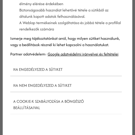
élmény elérése érdekében
Biztonságosabb használat lehetővé tétele a sütikből az
általunk kapott adatok felhasználásával.
A Weblap termékeinek szolgáltatása és jobbá tétele a profillal
rendelkezők számára
A reszponzív webdesign sokat változozott az elmúlt
Ismerje meg tájékoztatónkat arról, hogy milyen sütiket használunk,
néhány évben. A reszponzív webdesign egy olyan
vagy a beállítások résznél ki lehet kapcsolni a használatukat.
technika, amely weboldalak használhatóságát
Partner adatvédelem:
Google adatvédelmi irányelvei és feltételei
mobiltelefonokra, táblagépekre és asztali gépekre
HA ENGEDÉLYEZED A SÜTIKET
egyaránt kiterjeszti. Nemrég az ilyen oldalak
kizárólag laptopokon és asztali gépek képernyőjén
HA NEM ENGEDÉLYEZED A SÜTIKET
voltak elérhetők. Ezzel nem is volt gond addig,
amíg meg nem jelentek a piacon a netes
A COOKIE-K SZABÁLYOZÁSA A BÖNGÉSZŐ
kapacitással rendelkező okostelefonok és
BEÁLLÍTÁSAIVAL
táblagépek. A kihívásra lehetséges megoldások
ezreivel rukkoltak elő a fejlesztők, amelyek közül
Ethan Marcotte 2010 májusában publikált, mára