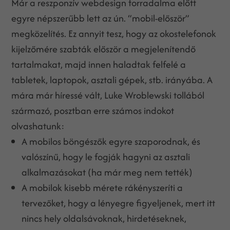
Már a reszponzív webdesign forradalma előtt
egyre népszerűbb lett az ún. “mobil-először”
megközelítés. Ez annyit tesz, hogy az okostelefonok
kijelzőmére szabták először a megjelenítendő
tartalmakat, majd innen haladtak felfelé a
tabletek, laptopok, asztali gépek, stb. irányába. A
mára már híressé vált, Luke Wroblewski tollából
származó, posztban erre számos indokot
olvashatunk:
A mobilos böngészők egyre szaporodnak, és
valószínű, hogy le fogják hagyni az asztali
alkalmazásokat (ha már meg nem tették)
A mobilok kisebb mérete rákényszeríti a
tervezőket, hogy a lényegre figyeljenek, mert itt
nincs hely oldalsávoknak, hirdetéseknek,