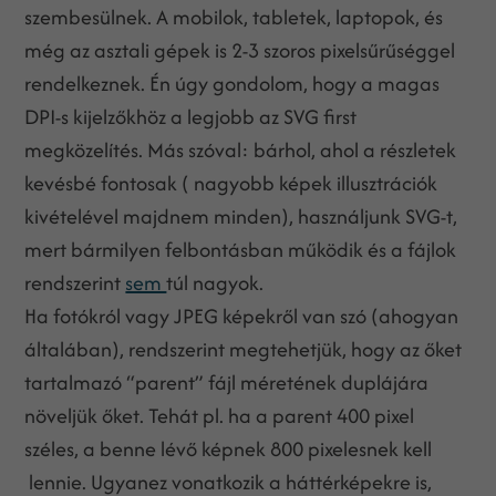
szembesülnek. A mobilok, tabletek, laptopok, és
még az asztali gépek is 2-3 szoros pixelsűrűséggel
rendelkeznek. Én úgy gondolom, hogy a magas
DPI-s kijelzőkhöz a legjobb az SVG first
megközelítés. Más szóval: bárhol, ahol a részletek
kevésbé fontosak ( nagyobb képek illusztrációk
kivételével majdnem minden), használjunk SVG-t,
mert bármilyen felbontásban működik és a fájlok
rendszerint
sem
túl nagyok.
Ha fotókról vagy JPEG képekről van szó (ahogyan
általában), rendszerint megtehetjük, hogy az őket
tartalmazó “parent” fájl méretének duplájára
növeljük őket. Tehát pl. ha a parent 400 pixel
széles, a benne lévő képnek 800 pixelesnek kell
lennie. Ugyanez vonatkozik a háttérképekre is,