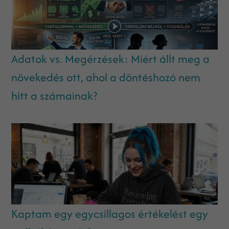
Adatok vs. Megérzések: Miért állt meg a
növekedés ott, ahol a döntéshozó nem
hitt a számainak?
Kaptam egy egycsillagos értékelést egy