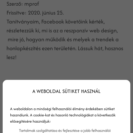
Szerző:
mprof
Frissítve:
2020. június 25.
Tanítványaim, Facebook követőink kérték,
részletezzük ki, mi is az a reszponzív web design,
mire jó, hogyan működik és melyek a trendek a
honlapkészítés ezen területén. Lássuk hát, hasznos
lesz!
A WEBOLDAL SÜTIKET HASZNÁL
A weboldalon a minőségi felhasználói élmény érdekében sütiket
használunk. A cookie-kat és hasonló technológiákat a következők
elősegítésére használjuk:
Tartalmak szolgáltatása és fejlesztése a jobb felhasználói