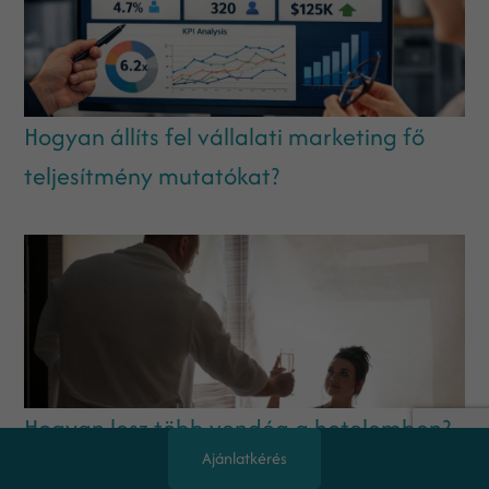
Hogyan állíts fel vállalati marketing fő
teljesítmény mutatókat?
Hogyan lesz több vendég a hotelemben?
Ajánlatkérés
– Esettanulmány a 168%-os