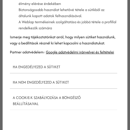
élmény elérése érdekében
Biztonságosabb használat lehetővé tétele a sütikből az
általunk kapott adatok felhasználásával.
A Weblap termékeinek szolgáltatása és jobbá tétele a profillal
rendelkezők számára
Ismerje meg tájékoztatónkat arról, hogy milyen sütiket használunk,
vagy a beállítások résznél ki lehet kapcsolni a használatukat.
Partner adatvédelem:
Google adatvédelmi irányelvei és feltételei
Fogyókúrás tea kreatív reklámja
HA ENGEDÉLYEZED A SÜTIKET
HA NEM ENGEDÉLYEZED A SÜTIKET
Felirat: „Elveszett kedvenc!”
A COOKIE-K SZABÁLYOZÁSA A BÖNGÉSZŐ
BEÁLLÍTÁSAIVAL