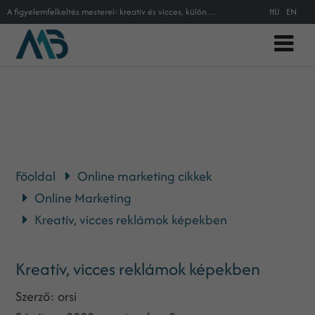
A figyelemfelkeltés mesterei: kreatív és vicces, különleges reklámok és hirdetések a nagyviálágból, amelyeket biztosan mindenki
HU
EN
Főoldal
Online marketing cikkek
Online Marketing
Kreatív, vicces reklámok képekben
Kreatív, vicces reklámok képekben
Szerző:
orsi