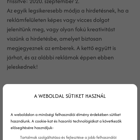
Frissítve:
2020. szeptember 2.
Az egyik legsikeresebb módja a hirdetésnek, ha a
reklámfelületen képes vagy vicces dolgot
jelenítünk meg, vagy olyan fokú kreativitást
viszünk a hirdetésbe, amelyet biztosan
megjegyeznek az emberek. A kettő együtt is
járhat, és az alábbi reklámok éppen ebben
jeleskednek!
A WEBOLDAL SÜTIKET HASZNÁL
A weboldalon a minőségi felhasználói élmény érdekében sütiket
használunk. A cookie-kat és hasonló technológiákat a következők
elősegítésére használjuk:
Tartalmak szolgáltatása és fejlesztése a jobb felhasználói