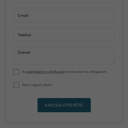
E-mail
Telefon
Üzenet
Az
adatvédelmi nyilatkozat
ot elolvastam és elfogadom.
Nem vagyok robot!
KAPCSOLATFELVÉTEL