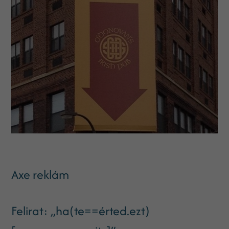
Axe reklám
Felirat: „ha(te==érted.ezt)