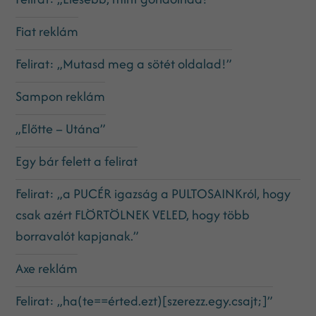
Fiat reklám
Felirat: „Mutasd meg a sötét oldalad!”
Sampon reklám
„Előtte – Utána”
Egy bár felett a felirat
Felirat: „a PUCÉR igazság a PULTOSAINKról, hogy
csak azért FLÖRTÖLNEK VELED, hogy több
borravalót kapjanak.”
Axe reklám
Felirat: „ha(te==érted.ezt)[szerezz.egy.csajt;]”