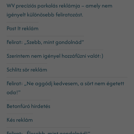
WV precíziós parkolás reklámja – amely nem
igényelt különösebb feliratozást.
Post It reklám
Felirat: „Szebb, mint gondolnád”
Szerintem nem igényel hozzáfűzni valót:)
Schlitz sör reklám
Felirat: „Ne aggódj kedvesem, a sört nem égetett
oda!"
Betonfúró hirdetés
Kés reklám
Felirat: „Élesebb, mint gondolnád!”