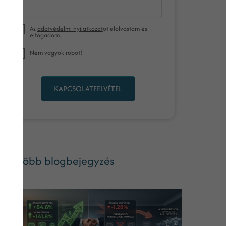
Az
adatvédelmi nyilatkozat
ot elolvastam és
elfogadom.
Nem vagyok robot!
KAPCSOLATFELVÉTEL
ég több blogbejegyzés