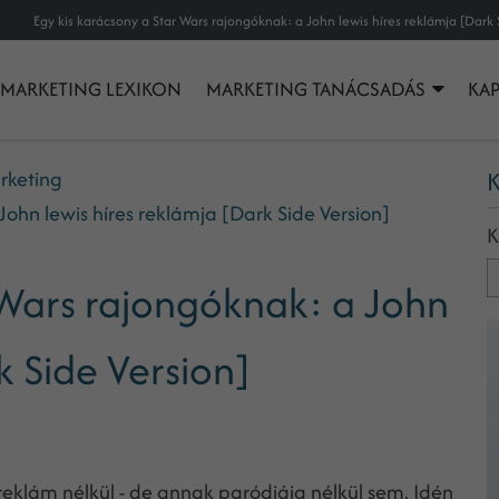
MARKETING LEXIKON
MARKETING TANÁCSADÁS
KA
rketing
K
ohn lewis híres reklámja [Dark Side Version]
K
 Wars rajongóknak: a John
k Side Version]
reklám nélkül - de annak paródiája nélkül sem. Idén