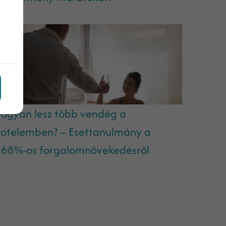
ogyan lesz több vendég a
otelemben? – Esettanulmány a
68%-os forgalomnövekedésről