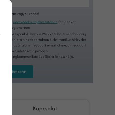
Nem vagyok robot!
Az
adatvédelmi tájékoztatóban
foglaltakat
megismertem
-
Hozzájárulok, hogy a Weboldal határozatlan ideig
ajánlatait, híreit tartalmazó elektronikus hírlevelet
küldjön az általam megadott e-mail címre, a megadott
személyes adatokat a jövőben
marketingkommunikációs céljaira felhasználja.
Feliratkozás
Kapcsolat