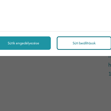
Sütik engedélyezése
Süti beállítások
H
h
1