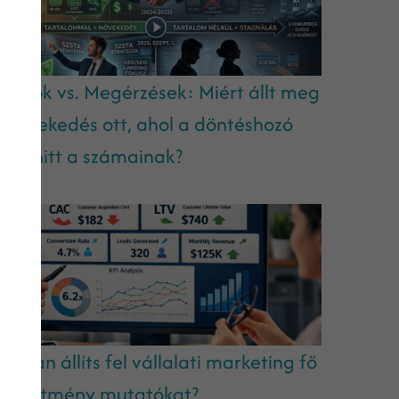
datok vs. Megérzések: Miért állt meg
 növekedés ott, ahol a döntéshozó
em hitt a számainak?
ogyan állíts fel vállalati marketing fő
eljesítmény mutatókat?