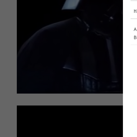
H
A
B