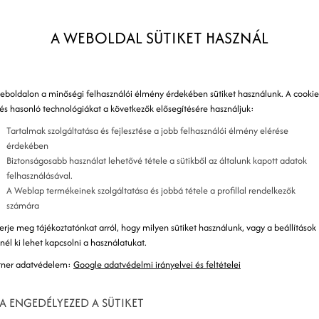
ott a reklámparódiában.
A WEBOLDAL SÜTIKET HASZNÁL
mot megtekintheted
IDE
kattintva, de ha még nem
ságtól elmorzsolt könnycseppekre, az alábbi - igen
eboldalon a minőségi felhasználói élmény érdekében sütiket használunk. A cookie
 és hasonló technológiákat a következők elősegítésére használjuk:
Tartalmak szolgáltatása és fejlesztése a jobb felhasználói élmény elérése
marketing fogás a cégnek: a paródia, vagy az
érdekében
Biztonságosabb használat lehetővé tétele a sütikből az általunk kapott adatok
lődtök jobban!
felhasználásával.
A Weblap termékeinek szolgáltatása és jobbá tétele a profillal rendelkezők
számára
erje meg tájékoztatónkat arról, hogy milyen sütiket használunk, vagy a beállítások
znél ki lehet kapcsolni a használatukat.
tner adatvédelem:
Google adatvédelmi irányelvei és feltételei
A ENGEDÉLYEZED A SÜTIKET