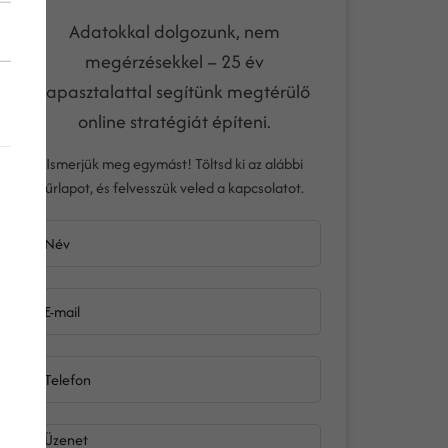
Adatokkal dolgozunk, nem
megérzésekkel – 25 év
tapasztalattal segítünk megtérülő
online stratégiát építeni.
Ismerjük meg egymást! Töltsd ki az alábbi
űrlapot, és felvesszük veled a kapcsolatot.
Név
E-mail
Telefon
Üzenet