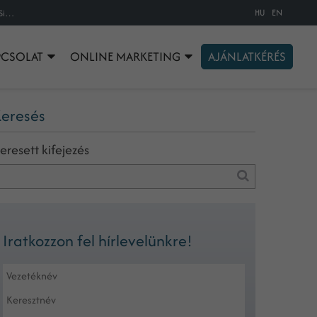
HU
EN
Egy kis karácsony a Star Wars rajongóknak: a John lewis híres reklámja [Dark Side Version]
PCSOLAT
ONLINE MARKETING
AJÁNLATKÉRÉS
eresés
eresett kifejezés
Iratkozzon fel hírlevelünkre!