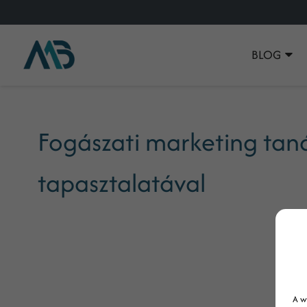
BLOG
Fogászati marketing tan
tapasztalatával
A w