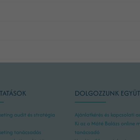
TATÁSOK
DOLGOZZUNK EGYÜ
eting audit és stratégia
Ajánlatkérés és kapcsolati 
Ki az a Máté Balázs online 
keting tanácsadás
tanácsadó