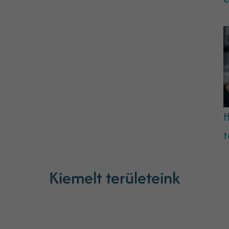
H
t
Kiemelt területeink