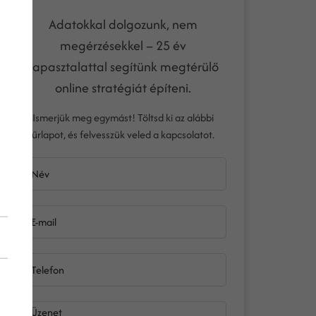
Adatokkal dolgozunk, nem
megérzésekkel – 25 év
tapasztalattal segítünk megtérülő
online stratégiát építeni.
Ismerjük meg egymást! Töltsd ki az alábbi
űrlapot, és felvesszük veled a kapcsolatot.
Név
E-mail
Telefon
Üzenet