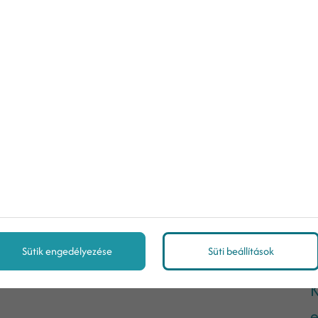
A
a
n
Sütik engedélyezése
Süti beállítások
K
e