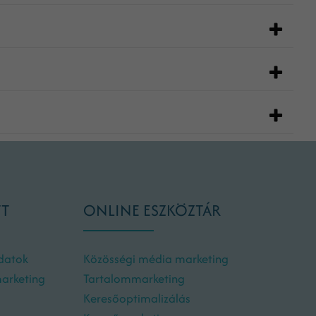
TT
ONLINE ESZKÖZTÁR
adatok
Közösségi média marketing
marketing
Tartalommarketing
Keresőoptimalizálás