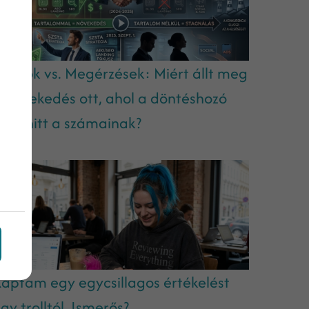
datok vs. Megérzések: Miért állt meg
 növekedés ott, ahol a döntéshozó
em hitt a számainak?
aptam egy egycsillagos értékelést
gy trolltól. Ismerős?