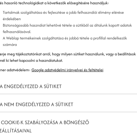
 és hasonló technológiákat a következők elősegítésére használjuk:
Tartalmak szolgáltatása és fejlesztése a jobb felhasználói élmény elérése
érdekében
Biztonságosabb használat lehetővé tétele a sütikből az általunk kapott adatok
felhasználásával.
A Weblap termékeinek szolgáltatása és jobbá tétele a profillal rendelkezők
számára
erje meg tájékoztatónkat arról, hogy milyen sütiket használunk, vagy a beállítások
znél ki lehet kapcsolni a használatukat.
tner adatvédelem:
Google adatvédelmi irányelvei és feltételei
A ENGEDÉLYEZED A SÜTIKET
A NEM ENGEDÉLYEZED A SÜTIKET
 COOKIE-K SZABÁLYOZÁSA A BÖNGÉSZŐ
EÁLLÍTÁSAIVAL