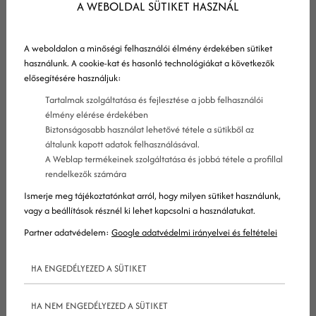
A WEBOLDAL SÜTIKET HASZNÁL
tanultam, főleg az ügyfeleimtől. A gyakorlat teszi a
mester, mondják, hát gyakorlatban volt részem
A weboldalon a minőségi felhasználói élmény érdekében sütiket
elegendő. Több, mint 200 ügyfelemnek
használunk. A cookie-kat és hasonló technológiákat a következők
elősegítésére használjuk:
egyengettem útját a sikeres marketing
Tartalmak szolgáltatása és fejlesztése a jobb felhasználói
kommunikáció és a sikeres üzletvitel felé. Sokszor
élmény elérése érdekében
úgy érzem, nem is tanácsadó vagyok a cégeknél,
Biztonságosabb használat lehetővé tétele a sütikből az
még csak nem is marketingigazgató, hanem társ.
általunk kapott adatok felhasználásával.
A Weblap termékeinek szolgáltatása és jobbá tétele a profillal
Tőlem várják a megoldást az üzlet minden
rendelkezők számára
problémájára és, ha úgy vesszük, az üzletet a
Ismerje meg tájékoztatónkat arról, hogy milyen sütiket használunk,
bejövő megrendelések hajtják, igazuk is van.
vagy a beállítások résznél ki lehet kapcsolni a használatukat.
Gyakran nevezek át vállalkozásokat, alakítom át
Partner adatvédelem:
Google adatvédelmi irányelvei és feltételei
termékpalettájukat, határozok meg új irányokat
HA ENGEDÉLYEZED A SÜTIKET
vagy cserélek le embereket. Jóval több ez, mint
online marketing vagy PR sőt, alapvetően jóval
HA NEM ENGEDÉLYEZED A SÜTIKET
több, mint amit egy marketing tanácsadó vagy