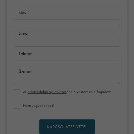
Név
E-mail
Telefon
Üzenet
Az
adatvédelmi nyilatkozat
ot elolvastam és elfogadom.
Nem vagyok robot!
KAPCSOLATFELVÉTEL