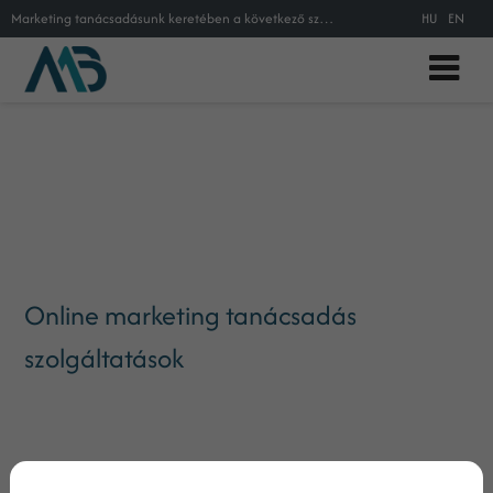
Marketing tanácsadásunk keretében a következő szolgáltatásokat nyújtjuk: közösségi média marketing stratégia kialakítása, közöss
HU
EN
Online marketing tanácsadás
szolgáltatások
15 éve dolgozom marketingesként, rengeteget